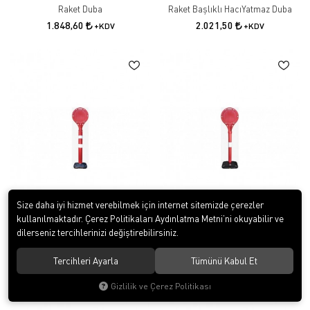
Raket Duba
Raket Başlıklı HacıYatmaz Duba
1.848,60
2.021,50
+KDV
+KDV
Size daha iyi hizmet verebilmek için internet sitemizde çerezler
kullanılmaktadır. Çerez Politikaları Aydınlatma Metni’ni okuyabilir ve
dilerseniz tercihlerinizi değiştirebilirsiniz.
Raket Başlıklı Dikme Duba
Raket Başlıklı Bariyer Duba
1.617,20
1.617,20
+KDV
+KDV
Tercihleri Ayarla
Tümünü Kabul Et
Gizlilik ve Çerez Politikası