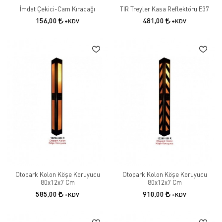
İmdat Çekici-Cam Kıracağı
TIR Treyler Kasa Reflektörü E37
156,00
481,00
+KDV
+KDV
Otopark Kolon Köşe Koruyucu
Otopark Kolon Köşe Koruyucu
80x12x7 Cm
80x12x7 Cm
585,00
910,00
+KDV
+KDV