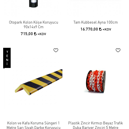
Otopark Kolon Köşe Koruyucu
Tam Kubbesel Ayna 100cm
90x14x9 Cm
16.770,00
+KDV
715,00
+KDV
YENI
Kolon ve Kafa Koruma Süngeri 1
Plastik Zincir Kırmızı Beyaz Trafik
Metre Sarı Siyah Darbe Koruyucu
Duba Bariyer Zinciri 5 Metre