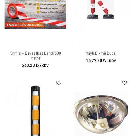
Kırmızı - Beyaz İkaz Bandı 500
Yaylı Dikme Duba
Metre
1.877,20
+KDV
560,23
+KDV