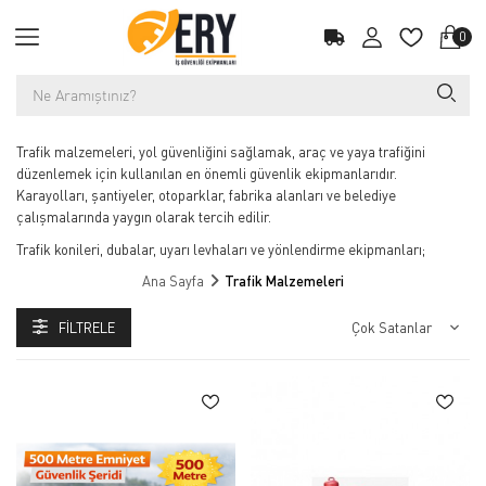
0
Trafik malzemeleri, yol güvenliğini sağlamak, araç ve yaya trafiğini
düzenlemek için kullanılan en önemli güvenlik ekipmanlarıdır.
Karayolları, şantiyeler, otoparklar, fabrika alanları ve belediye
çalışmalarında yaygın olarak tercih edilir.
Trafik konileri, dubalar, uyarı levhaları ve yönlendirme ekipmanları;
sürücü ve yayaların güvenli bir şekilde yönlendirilmesini sağlar. Yüksek
Ana Sayfa
Trafik Malzemeleri
görünürlüklü reflektif yapıları sayesinde gece ve gündüz maksimum fark
edilirlik sunar.
FILTRELE
Dayanıklı plastik ve kauçuk malzemelerden üretilen trafik ekipmanları,
dış ortam koşullarına karşı uzun ömürlü kullanım sağlar ve iş güvenliği
standartlarına uygundur.