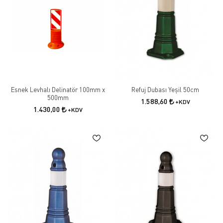
Esnek Levhalı Delinatör 100mm x
Refuj Dubası Yeşil 50cm
500mm
1.588,60
+KDV
1.430,00
+KDV