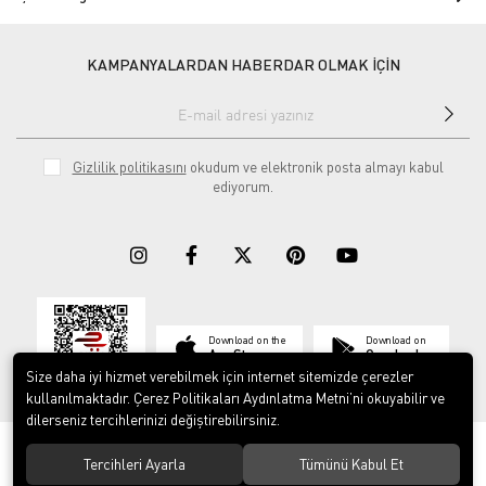
KAMPANYALARDAN HABERDAR OLMAK İÇİN
Gizlilik politikasını
okudum ve elektronik posta almayı kabul
ediyorum.
Download on the
Download on
App Store
Google play
Size daha iyi hizmet verebilmek için internet sitemizde çerezler
kullanılmaktadır. Çerez Politikaları Aydınlatma Metni’ni okuyabilir ve
dilerseniz tercihlerinizi değiştirebilirsiniz.
© 2023
ERY İş Güvenliği Ekipmanları
. Tüm hakları saklıdır.
Tercihleri Ayarla
Tümünü Kabul Et