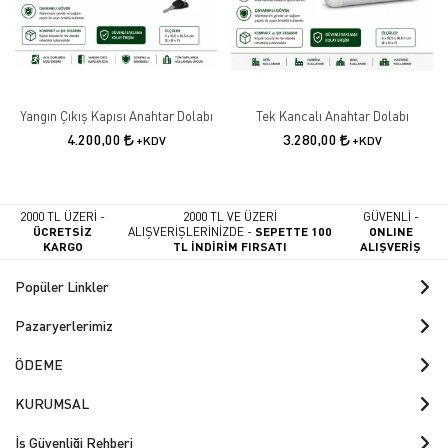
Yangın Çıkış Kapısı Anahtar Dolabı
Tek Kancalı Anahtar Dolabı
4.200,00
3.280,00
+KDV
+KDV
2000 TL ÜZERİ -
2000 TL VE ÜZERİ
GÜVENLİ -
ÜCRETSİZ
ALIŞVERİŞLERİNİZDE -
SEPETTE 100
ONLINE
KARGO
TL İNDİRİM FIRSATI
ALIŞVERİŞ
Popüler Linkler
Pazaryerlerimiz
ÖDEME
KURUMSAL
İş Güvenliği Rehberi