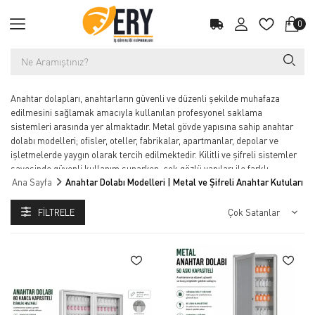
0
Anahtar dolapları, anahtarların güvenli ve düzenli şekilde muhafaza
edilmesini sağlamak amacıyla kullanılan profesyonel saklama
sistemleri arasında yer almaktadır. Metal gövde yapısına sahip anahtar
dolabı modelleri; ofisler, oteller, fabrikalar, apartmanlar, depolar ve
işletmelerde yaygın olarak tercih edilmektedir. Kilitli ve şifreli sistemler
sayesinde güvenli kullanım sunarken, çok gözlü yapıları ile farklı
Ana Sayfa
Anahtar Dolabı Modelleri | Metal ve Şifreli Anahtar Kutuları
anahtarların düzenli şekilde saklanmasına yardımcı olmaktadır.
Duvara monte anahtar kutuları alan tasarrufu sağlarken dayanıklı çelik
FILTRELE
yapıları sayesinde uzun ömürlü kullanım sunmaktadır. Farklı kapasite
seçeneklerine sahip profesyonel anahtar dolapları; anahtar yönetimini
kolaylaştırırken kaybolma ve karışıklık riskini azaltmaktadır. Güvenli
anahtar muhafaza sistemleri iş yerlerinde düzenli çalışma ortamı
oluştururken profesyonel kullanım avantajı sağlamaktadır.
Düzenli ve güvenli anahtar yönetimi için profesyonel anahtar dolabı
modellerini keşfedin!