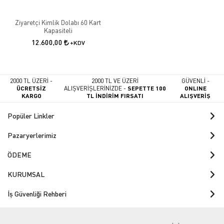
Ziyaretçi Kimlik Dolabı 60 Kart
Kapasiteli
12.600,00
+KDV
2000 TL ÜZERİ -
2000 TL VE ÜZERİ
GÜVENLİ -
ÜCRETSİZ
ALIŞVERİŞLERİNİZDE -
SEPETTE 100
ONLINE
KARGO
TL İNDİRİM FIRSATI
ALIŞVERİŞ
Popüler Linkler
Pazaryerlerimiz
ÖDEME
KURUMSAL
İş Güvenliği Rehberi