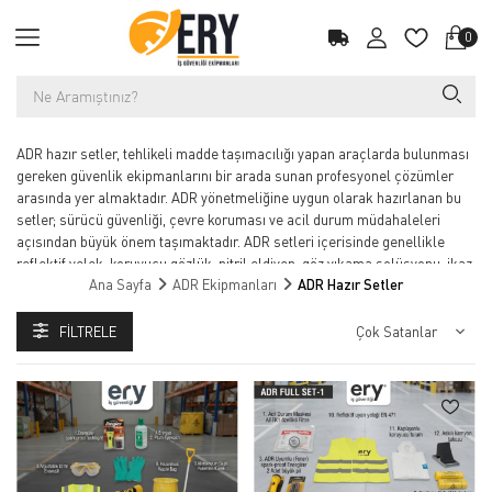
0
ADR hazır setler, tehlikeli madde taşımacılığı yapan araçlarda bulunması
gereken güvenlik ekipmanlarını bir arada sunan profesyonel çözümler
arasında yer almaktadır. ADR yönetmeliğine uygun olarak hazırlanan bu
setler; sürücü güvenliği, çevre koruması ve acil durum müdahaleleri
açısından büyük önem taşımaktadır. ADR setleri içerisinde genellikle
reflektif yelek, koruyucu gözlük, nitril eldiven, göz yıkama solüsyonu, ikaz
Ana Sayfa
ADR Ekipmanları
ADR Hazır Setler
ekipmanları, emici pedler ve acil müdahale ürünleri bulunmaktadır.
Tehlikeli madde taşıyan tankerler, kimyasal taşıma araçları ve lojistik
FILTRELE
firmaları için geliştirilen ADR hazır setleri farklı içerik seviyelerine göre
ekonomik, standart ve full set seçenekleri sunmaktadır. Profesyonel ADR
güvenlik setleri sayesinde araçlarda yasal uyumluluk sağlanırken olası
kazalarda hızlı müdahale imkanı elde edilmektedir. Dayanıklı taşıma
çantaları ile sunulan ADR setleri taşımacılık sektöründe güvenlik
standartlarını artırmaya yardımcı olmaktadır.
Tehlikeli madde taşımacılığında güvenlik ve yasal uyumluluk büyük önem