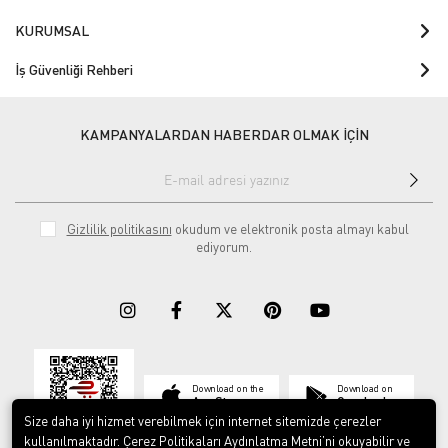
KURUMSAL
İş Güvenliği Rehberi
KAMPANYALARDAN HABERDAR OLMAK İÇİN
Gizlilik politikasını
okudum ve elektronik posta almayı kabul
ediyorum.
Download on the
Download on
App Store
Google play
Size daha iyi hizmet verebilmek için internet sitemizde çerezler
kullanılmaktadır. Çerez Politikaları Aydınlatma Metni’ni okuyabilir ve