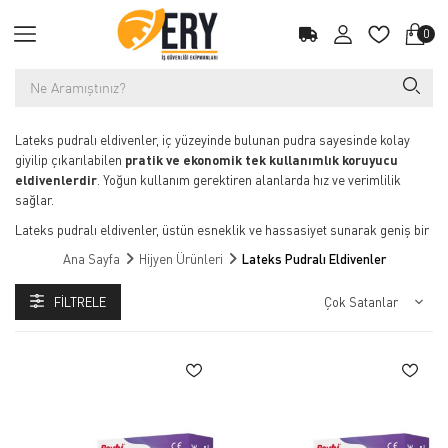
0
Lateks pudralı eldivenler, iç yüzeyinde bulunan pudra sayesinde kolay
giyilip çıkarılabilen
pratik ve ekonomik tek kullanımlık koruyucu
eldivenlerdir
. Yoğun kullanım gerektiren alanlarda hız ve verimlilik
sağlar.
Lateks pudralı eldivenler, üstün esneklik ve hassasiyet sunarak geniş bir
kullanım alanına sahiptir. Sağlık sektörü, gıda hizmetleri, laboratuvar
Ana Sayfa
Hijyen Ürünleri
Lateks Pudralı Eldivenler
çalışmaları ve temizlik gibi farklı alanlarda güvenilir bir koruma sağlar.
Pudralı yapısı, eldivenlerin daha kolay giyilmesine ve çıkarılmasına
FILTRELE
olanak tanır, bu da yoğun tempolu çalışma ortamlarında büyük avantaj
sağlar.
Dayanıklı ve doğal lateks malzemeden üretilen eldivenler, uzun süreli
kullanımda dahi yüksek performans gösterir. Kullanıcıya hem konfor hem
de etkin koruma sunar. Hijyenik yapısı, çapraz bulaşma riskini en aza
indirir. Lateks pudralı eldivenler, ekonomik ve pratik bir çözüm arayanlar
için ideal bir tercihtir.