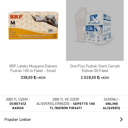
TÜKENDİ
BRP Lateks Muayene Eldiveni
One Plus Pudralı Steril Cerrahi
Pudralı 100 lü Paket - Small
Eldiven 50 Paket
338,00
2.028,00
+KDV
+KDV
2000 TL ÜZERİ -
2000 TL VE ÜZERİ
GÜVENLİ -
ÜCRETSİZ
ALIŞVERİŞLERİNİZDE -
SEPETTE 100
ONLINE
KARGO
TL İNDİRİM FIRSATI
ALIŞVERİŞ
Popüler Linkler