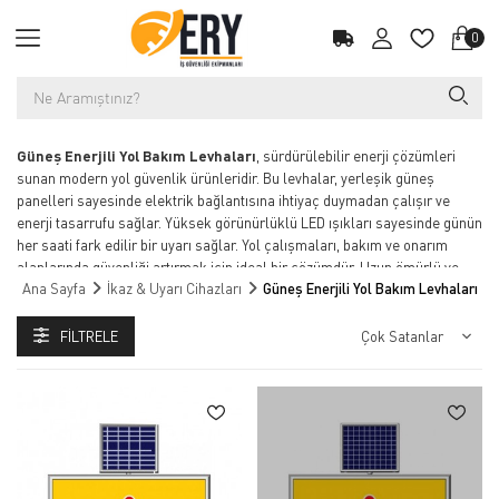
0
Güneş Enerjili Yol Bakım Levhaları
, sürdürülebilir enerji çözümleri
sunan modern yol güvenlik ürünleridir. Bu levhalar, yerleşik güneş
panelleri sayesinde elektrik bağlantısına ihtiyaç duymadan çalışır ve
enerji tasarrufu sağlar. Yüksek görünürlüklü LED ışıkları sayesinde günün
her saati fark edilir bir uyarı sağlar. Yol çalışmaları, bakım ve onarım
alanlarında güvenliği artırmak için ideal bir çözümdür. Uzun ömürlü ve
Ana Sayfa
İkaz & Uyarı Cihazları
Güneş Enerjili Yol Bakım Levhaları
dayanıklı yapısı, zorlu hava koşullarında bile etkin bir performans sunar.
Güneş enerjili sistemleri ile hem çevre dostu hem de ekonomik bir tercih
sunan bu levhalar, trafik düzenlemesi ve yol güvenliği için mükemmel bir
FILTRELE
seçenektir.