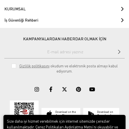
KURUMSAL
İş Güvenliği Rehberi
KAMPANYALARDAN HABERDAR OLMAK İÇİN
Gizlilik politikasını
okudum ve elektronik posta almayı kabul
ediyorum.
Download on the
Download on
App Store
Google play
Size daha iyi hizmet verebilmek için internet sitemizde çerezler
kullanılmaktadır. Çerez Politikaları Aydınlatma Metni’ni okuyabilir ve