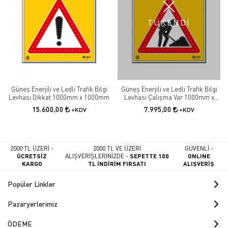
TÜKENDİ
Güneş Enerjili ve Ledli Trafik Bilgi
Güneş Enerjili ve Ledli Trafik Bilgi
Levhası Dikkat 1000mm x 1000mm
Levhası Çalışma Var 1000mm x
1000mm
15.600,00
7.995,00
+KDV
+KDV
2000 TL ÜZERİ -
2000 TL VE ÜZERİ
GÜVENLİ -
ÜCRETSİZ
ALIŞVERİŞLERİNİZDE -
SEPETTE 100
ONLINE
KARGO
TL İNDİRİM FIRSATI
ALIŞVERİŞ
Popüler Linkler
Pazaryerlerimiz
ÖDEME