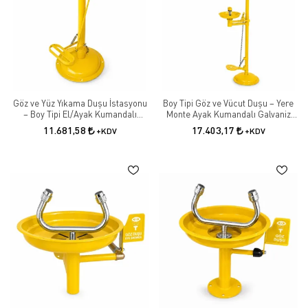
Göz ve Yüz Yıkama Duşu İstasyonu
Boy Tipi Göz ve Vücut Duşu – Yere
– Boy Tipi El/Ayak Kumandalı
Monte Ayak Kumandalı Galvaniz
Galvanizli
Güvenlik Duşu
11.681,58
17.403,17
+KDV
+KDV