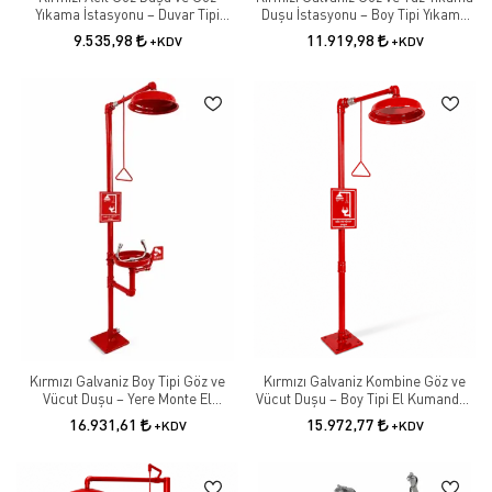
Yıkama İstasyonu – Duvar Tipi
Duşu İstasyonu – Boy Tipi Yıkama
Galvaniz El Kumandalı
Çeşmesi
9.535,98
11.919,98
+KDV
+KDV
Kırmızı Galvaniz Boy Tipi Göz ve
Kırmızı Galvaniz Kombine Göz ve
Vücut Duşu – Yere Monte El
Vücut Duşu – Boy Tipi El Kumandalı
Kumandalı Kombine Güvenlik Duşu
Güvenlik Duşu
16.931,61
15.972,77
+KDV
+KDV