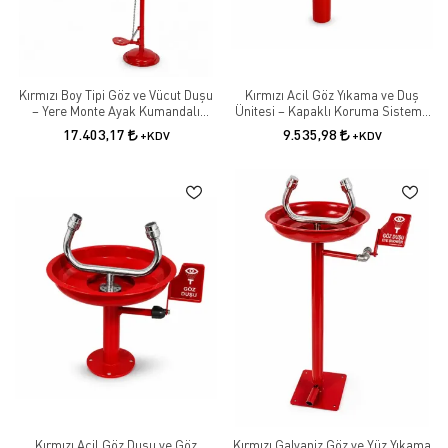
Kırmızı Boy Tipi Göz ve Vücut Duşu
Kırmızı Acil Göz Yıkama ve Duş
– Yere Monte Ayak Kumandalı
Ünitesi – Kapaklı Koruma Sistemli
Galvaniz Güvenlik Duşu
Güvenlik Duşu
17.403,17
9.535,98
+KDV
+KDV
Kırmızı Acil Göz Duşu ve Göz
Kırmızı Galvaniz Göz ve Yüz Yıkama