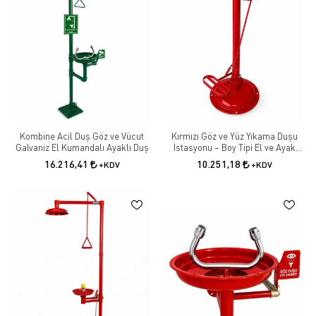
Kombine Acil Duş Göz ve Vücut
Kırmızı Göz ve Yüz Yıkama Duşu
Galvaniz El Kumandalı Ayaklı Duş
İstasyonu – Boy Tipi El ve Ayak
Kumandalı Galvanizli Çeşme
16.216,41
10.251,18
+KDV
+KDV