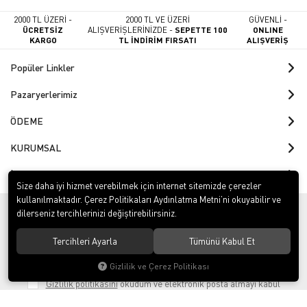
2000 TL ÜZERİ -
2000 TL VE ÜZERİ
GÜVENLİ -
ÜCRETSİZ
ALIŞVERİŞLERİNİZDE -
SEPETTE 100
ONLINE
KARGO
TL İNDİRİM FIRSATI
ALIŞVERİŞ
Popüler Linkler
Pazaryerlerimiz
ÖDEME
KURUMSAL
İş Güvenliği Rehberi
Size daha iyi hizmet verebilmek için internet sitemizde çerezler
kullanılmaktadır. Çerez Politikaları Aydınlatma Metni’ni okuyabilir ve
dilerseniz tercihlerinizi değiştirebilirsiniz.
KAMPANYALARDAN HABERDAR OLMAK İÇİN
Tercihleri Ayarla
Tümünü Kabul Et
Gizlilik ve Çerez Politikası
Gizlilik politikasını
okudum ve elektronik posta almayı kabul
ediyorum.