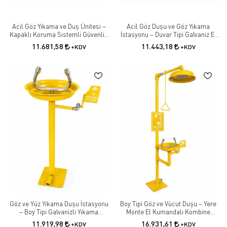
Acil Göz Yıkama ve Duş Ünitesi –
Acil Göz Duşu ve Göz Yıkama
Kapaklı Koruma Sistemli Güvenlik
İstasyonu – Duvar Tipi Galvaniz El
Duşu
Kumandalı
11.681,58
11.443,18
+KDV
+KDV
Göz ve Yüz Yıkama Duşu İstasyonu
Boy Tipi Göz ve Vücut Duşu – Yere
– Boy Tipi Galvanizli Yıkama
Monte El Kumandalı Kombine
Çeşmesi
Güvenlik Duşu
11.919,98
16.931,61
+KDV
+KDV