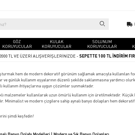
GÖZ
KULAK
SOLUNUM
KORUYUCULAR
KORUYUCULAR
KORUYUCULAR
K
2000 TL VE ÜZERİ ALIŞVERİŞLERİNİZDE -
SEPETTE 100 TL İNDİRİM FI
uşturmak hem de modern dekoratif görünüm sağlamak amacıyla kullanılan fon
ular ve günlük kullanım eşyalarının düzenli şekilde saklanmasına yardımcı ol
klı kullanım ihtiyaçlarına uygun çözümler sunmaktadır.
lı malzemeler kullanılarak uzun ömürlü kullanım için üretilmektedir. Küçük 
. Minimalist ve modern çizgilere sahip aynalı banyo dolapları hem dekoratif
rini şimdi keşfedin!
nalı Banyo Dolabı Modelleri | Modern ve Şık Banyo Dolapları