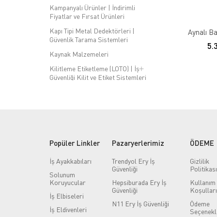
Kampanyalı Ürünler | İndirimli
Fiyatlar ve Fırsat Ürünleri
Kapı Tipi Metal Dedektörleri |
Aynalı Ba
Güvenlik Tarama Sistemleri
5.
Kaynak Malzemeleri
Kilitleme Etiketleme (LOTO) | İş
Güvenliği Kilit ve Etiket Sistemleri
Kimlik Dolabı Modelleri | Kart ve
Personel Kimlik Saklama
Dolapları
Kişiye Özel Tasarımlar | Baskılı ve
Nakışlı Ürünler
Popüler Linkler
Pazaryerlerimiz
ÖDEME
Kulak Koruyucular
İş Ayakkabıları
Trendyol Ery İş
Gizlilik
Küllük | Dış Mekan ve Endüstriyel
Güvenliği
Politikası
Sigara Küllükleri
Solunum
Koruyucular
Hepsiburada Ery İş
Kullanım
Medikal Sabo Terlik
Güvenliği
Koşulları
İş Elbiseleri
Outdoor & Deniz Ürünleri | Kamp,
N11 Ery İş Güvenliği
Ödeme
Deniz ve Su Sporları Ekipmanları
İş Eldivenleri
Seçenekl