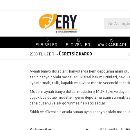
İŞ
İŞ
İŞ
ELBİSELERİ
ELDİVENLERİ
AYAKKABILARI
2000 TL ÜZERİ -
ÜCRETSİZ KARGO
Aynalı banyo dolapları, banyolarda hem depolama alanı ol
sahip banyo dolabı modelleri; kişisel bakım ürünleri, havl
aydınlatmalı, raflı, kapaklı ve duvara monte seçenekler far
Modern aynalı banyo dolabı modelleri; MDF, lake ve dayanık
büyük boy dolap modelleri geniş depolama alanı sunmaktadır
daha düzenli ve şık görünmesine katkı sağlar.
Şıklık ve düzeni bir arada sunan aynalı banyo dolabı modelle
Ana Sayfa
Ay
Kategoriler