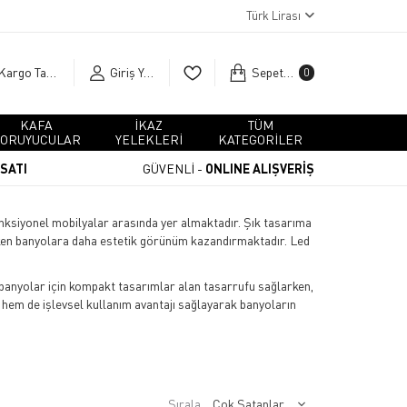
Türk Lirası
Kargo Takip
Giriş Yap
Sepetim
0
KAFA
İKAZ
TÜM
ORUYUCULAR
YELEKLERİ
KATEGORİLER
RSATI
GÜVENLİ -
ONLINE ALIŞVERİŞ
ksiyonel mobilyalar arasında yer almaktadır. Şık tasarıma
urken banyolara daha estetik görünüm kazandırmaktadır. Led
banyolar için kompakt tasarımlar alan tasarrufu sağlarken,
 hem de işlevsel kullanım avantajı sağlayarak banyoların
Sırala