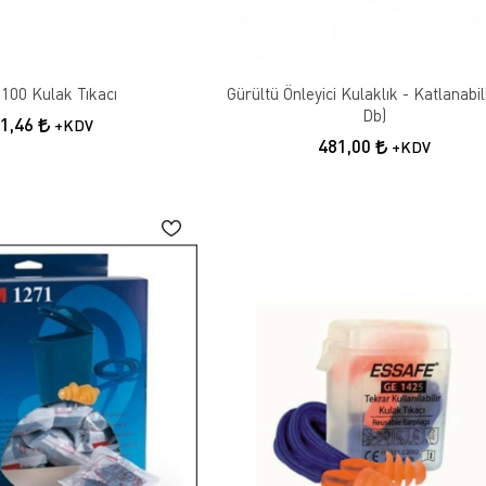
100 Kulak Tıkacı
Gürültü Önleyici Kulaklık - Katlanabil
Db)
21,46
+KDV
481,00
+KDV