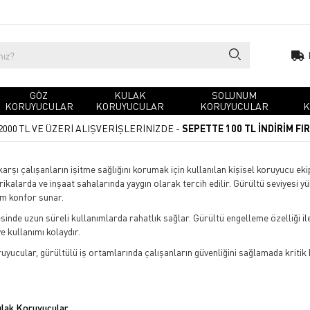
GÖZ
KULAK
SOLUNUM
KORUYUCULAR
KORUYUCULAR
KORUYUCULAR
K
2000 TL VE ÜZERİ ALIŞVERİŞLERİNİZDE -
SEPETTE 100 TL İNDİRİM FI
rşı çalışanların işitme sağlığını korumak için kullanılan kişisel koruyucu ekip
rikalarda ve inşaat sahalarında yaygın olarak tercih edilir. Gürültü seviyesi y
um konfor sunar.
inde uzun süreli kullanımlarda rahatlık sağlar. Gürültü engelleme özelliği ile
e kullanımı kolaydır.
ruyucular, gürültülü iş ortamlarında çalışanların güvenliğini sağlamada kritik 
lak Koruyucular