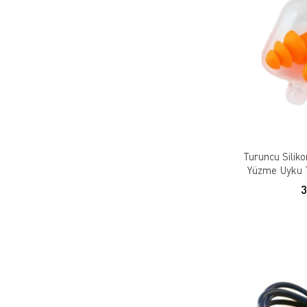
Turuncu Siliko
Yüzme Uyku T
G