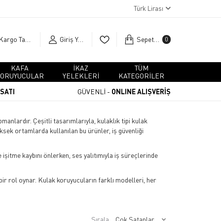
Türk Lirası
Kargo Takip
Giriş Yap
Sepetim
0
KAFA
İKAZ
TÜM
ORUYUCULAR
YELEKLERİ
KATEGORİLER
RSATI
GÜVENLİ -
ONLINE ALIŞVERİŞ
manlardır. Çeşitli tasarımlarıyla, kulaklık tipi kulak
üksek ortamlarda kullanılan bu ürünler, iş güvenliği
 işitme kaybını önlerken, ses yalıtımıyla iş süreçlerinde
bir rol oynar. Kulak koruyucuların farklı modelleri, her
Sırala