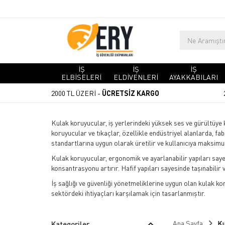
İŞ
İŞ
İŞ
ELBİSELERİ
ELDİVENLERİ
AYAKKABILARI
2000 TL ÜZERİ -
ÜCRETSİZ KARGO
Kulak koruyucular, iş yerlerindeki yüksek ses ve gürültüye ka
koruyucular ve tıkaçlar, özellikle endüstriyel alanlarda, fab
standartlarına uygun olarak üretilir ve kullanıcıya maksim
Kulak koruyucular, ergonomik ve ayarlanabilir yapıları sayes
konsantrasyonu artırır. Hafif yapıları sayesinde taşınabilir v
İş sağlığı ve güvenliği yönetmeliklerine uygun olan kulak ko
sektördeki ihtiyaçları karşılamak için tasarlanmıştır.
Ana Sayfa
Ku
Kategoriler