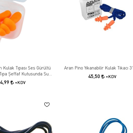
n Kulak Tıpası Ses Gürültü
Aran Pino Yıkanabilir Kulak Tıkacı 
ıpa Şeffaf Kutusunda Su
45,50
+KDV
eçirmez Tıkaç
34,99
+KDV