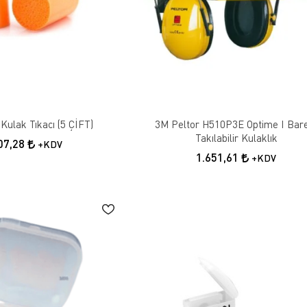
Kulak Tıkacı (5 ÇİFT)
3M Peltor H510P3E Optime I Bar
Takılabilir Kulaklık
07,28
+KDV
1.651,61
+KDV