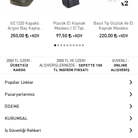
GE1320 Kapaklı
Plastik El Kaynak
Basit Tip Gözlük Ve El
Argon Baş Kaynak
Maskesi | El Tipi
Kaynak Maskesi
Maskesi
Koruyucu Kaynakçı
250,00
97,50
220,00
+KDV
+KDV
+KDV
Maskesi
2000 TL ÜZERİ -
2000 TL VE ÜZERİ
GÜVENLİ -
ÜCRETSİZ
ALIŞVERİŞLERİNİZDE -
SEPETTE 100
ONLINE
KARGO
TL İNDİRİM FIRSATI
ALIŞVERİŞ
Popüler Linkler
Pazaryerlerimiz
ÖDEME
KURUMSAL
İş Güvenliği Rehberi