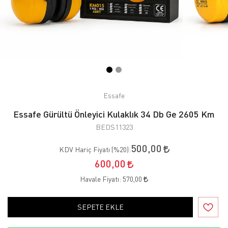
Essafe
Essafe Gürültü Önleyici Kulaklık 34 Db Ge 2605 Km
BEDS11323
500,00
KDV Hariç Fiyatı (
%20
):
600,00
Havale Fiyatı:
570,00
SEPETE EKLE