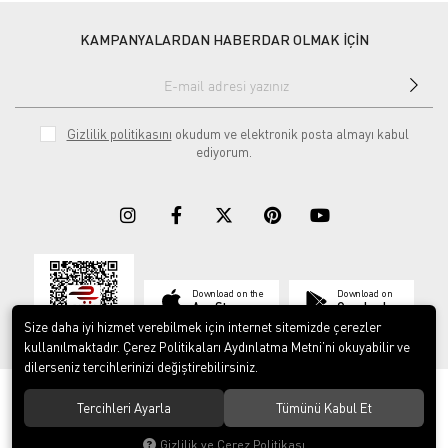
KAMPANYALARDAN HABERDAR OLMAK İÇİN
Gizlilik politikasını
okudum ve elektronik posta almayı kabul
ediyorum.
Download on the
Download on
App Store
Google play
Size daha iyi hizmet verebilmek için internet sitemizde çerezler
kullanılmaktadır. Çerez Politikaları Aydınlatma Metni’ni okuyabilir ve
dilerseniz tercihlerinizi değiştirebilirsiniz.
© 2023
ERY İş Güvenliği Ekipmanları
. Tüm hakları saklıdır.
Tercihleri Ayarla
Tümünü Kabul Et
Gizlilik ve Çerez Politikası