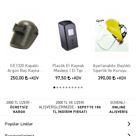
GE1320 Kapaklı
Plastik El Kaynak
Ayarlanabilir Başlıklı
Argon Baş Kaynak
Maskesi | El Tipi
Siperlik Ve Koruyucu
Maskesi
Koruyucu Kaynakçı
İş Gözlüğü
250,00
97,50
390,00
+KDV
+KDV
+KDV
Maskesi
2000 TL ÜZERİ -
2000 TL VE ÜZERİ
GÜVENLİ -
ÜCRETSİZ
ALIŞVERİŞLERİNİZDE -
SEPETTE 100
ONLINE
KARGO
TL İNDİRİM FIRSATI
ALIŞVERİŞ
Popüler Linkler
Pazaryerlerimiz