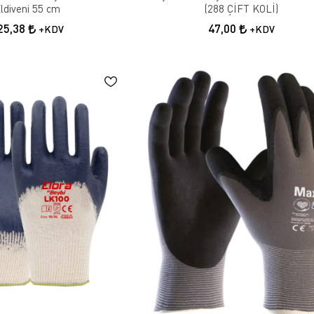
tın Al
ldiveni 55 cm
(288 ÇİFT KOLİ)
25,38
47,00
+KDV
+KDV
 birkaç önemli nokta vardır. İlk olarak, işin niteliğine uygun bir eldiven seçm
doğru tercihi yapmak, çalışma verimliliğini artırır. Ayrıca, eldivenin kalitesi
iş eldiveni satın almak, uzun vadede güvenliğinizi artıracaktır.
sıl Kullanılır?
kkat gerektirir. Eldivenin doğru boyutta ve uygun malzemeden seçilmiş olması
yırtık veya aşınmış eldivenler derhal değiştirilmelidir. Ayrıca, kimyasal maddele
ktedir. Eldiven kullanımı sırasında dikkatli olmak, iş kazalarını önlemede büyü
antajları
olası iş kazalarına karşı korumasıdır. Eldivenler, kimyasal maddelere, kesici a
 rahat çalışmasını sağlar ve ellerin yorulmasını önler. Bu da iş performansını a
 da avantaj sağlar.
arkaları
r. Kaliteli ve güvenilir markalar, iş güvenliği açısından önemli olan bu ürün
narken, bazıları daha ekonomik ve hafif işlerde kullanılabilecek modeller üre