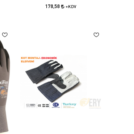
178,58
+KDV
ek, güvenliği sağlamak açısından önemlidir. Farklı
, dayanıklılığı ve konforu göz önünde bulundurulmalıdır.
, elin rahat hareket etmesini sağlar ve koruma düzeyini
rle çalışırken kullanılan eldivenlerin sadece bu iş için
k bir fark yaratır.
letlere, yüksek sıcaklığa ve diğer zararlı maddelere karşı
rtırır. El koruyucu iş eldivenleri, iş güvenliğini sağlamanın
leri üretirken, uluslararası standartlara uygun modeller
tir. Eldiven seçimi yaparken, bilinen ve güvenilir markaların