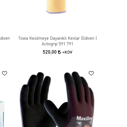
enliği standartlarına uygun olarak üretilir.
erle çalışan kişilerin ellerini korumak için kullanılır ve
ir role sahiptir.
diven
Towa Kesilmeye Dayanıklı Kevlar Eldiven |
Activgrip 591 791
520,00
+KDV
 sıvı bazlı işlerde çalışan kişiler için idealdir. Bu
iridir. Bu eldivenler, kesilmelere, delinmelere, kimyasal
tlarına uygun olarak üretilirler.
ışan işçilerin ihtiyaçlarına göre tasarlanmış olan bu
işiklik gösterse de, kaliteli bir iş eldiveni uzun vadede iş
ları ve tavsiyeleri, doğru eldiveni seçmenize yardımcı