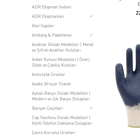
El Koruyucu İş Eldiveni Sa
E
ADR Ekipman Setleri
2
ADR Ekipmanları
El koruyucu iş eldiveni satın alırken dikkat edilmesi gereken
malzemeler ve koruma seviyelerine sahip eldivenler arasında 
Alet Sapları
Çeşitli güvenilir markalardan ve tedarikçilerden el koruyucu 
Ambalaj & Paketleme
El Koruyucu İş Eldiveni Na
Anahtar Dolabı Modelleri | Metal
ve Şifreli Anahtar Kutuları
El koruyucu iş eldiveni kullanımı, basit olmasına rağmen di
Anket Kutusu Modelleri | Öneri,
artırır. Eldivenler her kullanım öncesinde kontrol edilmeli, 
Dilek ve Çekiliş Kutuları
kullanılması ve iş bitiminde dikkatlice temizlenmesi gerekme
Antistatik Ürünler
El Koruyucu İş Eldiveni Av
Ayaklı Broşür Standı
El koruyucu iş eldivenlerinin en büyük avantajı, çalışanları 
Aynalı Banyo Dolabı Modelleri |
koruma sağlar. Ayrıca, kaliteli eldivenler, çalışanların daha
Modern ve Şık Banyo Dolapları
yanı sıra, uzun ömürlü olmaları sayesinde maliyet açısından
Bariyer Çeşitleri
El Koruyucu İş Eldiveni M
Cep Telefonu Dolabı Modelleri |
Kilitli Telefon Saklama Dolapları
Piyasada birçok el koruyucu iş eldiveni markası bulunmaktadı
Çevre Koruma Ürünleri
sunmaktadır. Bazı markalar, yüksek dayanıklılık ve konfor su