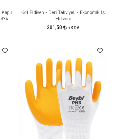
 Kaplı
Kot Eldiven - Deri Takviyeli - Ekonomik İş
-874
Eldiveni
 naylon gibi malzemelerden yapılırken; kimyasal maddelere
201,50
+KDV
ını engeller. Ayrıca, bazı modeller yüksek ısıya dayanıklıdır
r şekilde çalışmasına olanak tanır.
ormansı hakkında bilgi veren yorumlar, doğru ürünü seçmenize
gibi bilgiler de yorumlarda bulunabilir. Kullanıcı
için daha kalın ve dayanıklı eldivenler tercih edilmeli,
leceği işlerde kullanılmalıdır. Güvenilir markaların
niz.
re doğru malzemeden yapılmış bir ürün seçmek çok önemlidir.