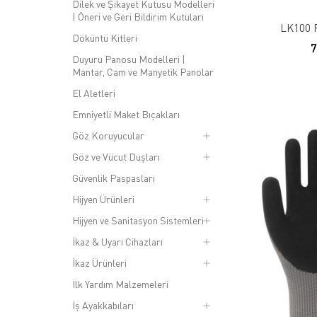
ürünlerini tercih etmek, uzun ömürlü ve etkili bir koruma sa
Dilek ve Şikayet Kutusu Modelleri
| Öneri ve Geri Bildirim Kutuları
El Koruyucu İş Eldiveni Öz
LK100 P
Döküntü Kitleri
El koruyucu iş eldivenleri, farklı malzemelerden üretilir ve 
Duyuru Panosu Modelleri |
Mantar, Cam ve Manyetik Panolar
dayanıklı eldivenler, nitril, PVC veya lateks gibi maddelerde
ve sıcak yüzeylerde çalışmayı kolaylaştırır. Eldivenlerin ka
El Aletleri
El Koruyucu İş Eldiveni Y
Emniyetli Maket Bıçakları
Göz Koruyucular
El koruyucu iş eldiveni satın almadan önce, kullanıcı yoruml
yardımcı olabilir. Ayrıca, hangi markaların daha güvenilir ol
Göz ve Vücut Duşları
deneyimleri, ürünün uzun vadede nasıl performans gösterdiği
Güvenlik Paspasları
El Koruyucu İş Eldiveni Ta
Hijyen Ürünleri
Hijyen ve Sanitasyon Sistemleri
El koruyucu iş eldiveni satın alırken dikkat edilmesi gereken 
kimyasal maddelerle çalışırken kimyasal dayanıklı eldivenler 
İkaz & Uyarı Cihazları
ürünlerini tercih etmek, uzun ömürlü ve etkili bir koruma sağ
İkaz Ürünleri
El Koruyucu İş Eldiveni Al
İlk Yardım Malzemeleri
İş Ayakkabıları
El koruyucu iş eldiveni alımı sırasında dikkat edilmesi ger