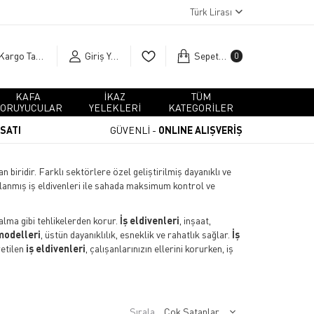
Türk Lirası
Kargo Takip
Giriş Yap
Sepetim
0
KAFA
İKAZ
TÜM
ORUYUCULAR
YELEKLERİ
KATEGORİLER
RSATI
GÜVENLİ -
ONLINE ALIŞVERİŞ
 biridir. Farklı sektörlere özel geliştirilmiş dayanıklı ve
arlanmış iş eldivenleri ile sahada maksimum kontrol ve
kalma gibi tehlikelerden korur.
İş eldivenleri
, inşaat,
modelleri
, üstün dayanıklılık, esneklik ve rahatlık sağlar.
İş
retilen
iş eldivenleri
, çalışanlarınızın ellerini korurken, iş
Sırala