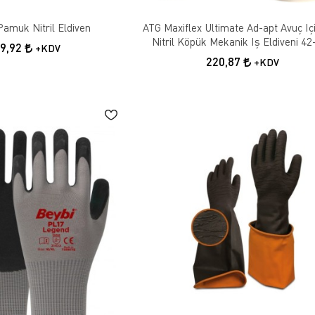
ğlar.
ellikleri
amuk Nitril Eldiven
ATG Maxiflex Ultimate Ad-apt Avuç Içi
Nitril Köpük Mekanik Iş Eldiveni 42
79,92
+KDV
çeşitli özelliklere sahiptir. Genel iş eldivenleri genellikle deri, kauçuk veya
220,87
+KDV
n üretilir. Su geçirmez eldivenler, genellikle kauçuk kaplamalıdır ve sıvı temas
ymaz yüzeyleri ve ergonomik tasarımları, çalışanların daha güvenli ve rahat bi
orumları
arını incelemek faydalı olabilir. Eldivenlerin dayanıklılığı, rahatlığı ve perf
duğu ve hangi modellerin iş güvenliği açısından daha iyi performans gösterdiği 
 hakkında bilgi sağlar ve alım sürecinde size rehberlik edebilir.
vsiye
en önemli faktör, işin niteliğine uygun bir eldiven seçmektir. Endüstriyel işler 
kullanılmalıdır. Su geçirmez özellikteki eldivenler, su ve sıvı temasının olabi
lar. Kullanıcı yorumlarına göz atarak, işiniz için en uygun eldiveni seçebilirsi
ımı
eken birkaç önemli nokta vardır. Eldivenin kullanılacağı işin özelliklerine gö