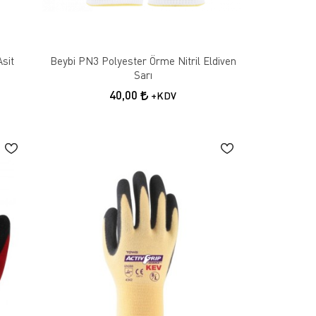
ması yaparak, en uygun ve kaliteli ürünü seçmek iş güvenliği
sit
Beybi PN3 Polyester Örme Nitril Eldiven
Sarı
 Ancak, iş sırasında kullanılan diğer güvenlik
rtamı sağlar. Her kullanımdan önce eldivenlerin sağlamlığı
40,00
+KDV
ullanım sonrası temizlenmeli ve kimyasal kalıntılardan
 ve yüksek sıcaklık ya da aşırı soğuk gibi çevresel
ilir.
ğlamak amacıyla kullanılır. Bu eldivenler, elin zarar
n, iş performansını da artırır.
dir. Bu eldivenler, genellikle kimyasal maddelere, yüksek