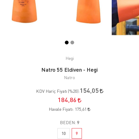
Hegi
Natro 55 Eldiven - Hegi
Natro
154,05
KDV Hariç Fiyatı (
%20
):
184,86
Havale Fiyatı:
175,61
BEDEN:
9
10
9