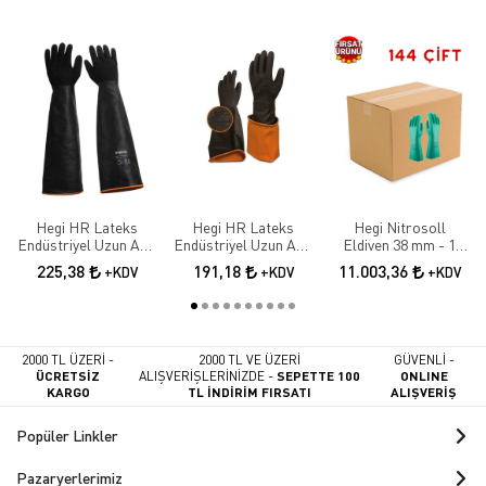
Hegi HR Lateks
Hegi HR Lateks
Hegi Nitrosoll
Endüstriyel Uzun Asit
Endüstriyel Uzun Asit
Eldiven 38 mm - 1
Eldiveni 55 cm
Eldiveni 45 cm
KOLİ 144 ÇİFT
225,38
191,18
11.003,36
+KDV
+KDV
+KDV
2000 TL ÜZERİ -
2000 TL VE ÜZERİ
GÜVENLİ -
ÜCRETSİZ
ALIŞVERİŞLERİNİZDE -
SEPETTE 100
ONLINE
KARGO
TL İNDİRİM FIRSATI
ALIŞVERİŞ
Popüler Linkler
Pazaryerlerimiz