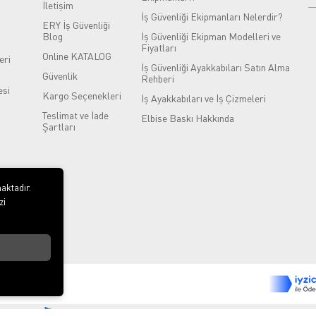
İletişim
İş Güvenliği Ekipmanları Nelerdir?
ERY İş Güvenliği
Blog
İş Güvenliği Ekipman Modelleri ve
Fiyatları
Online KATALOG
eri
İş Güvenliği Ayakkabıları Satın Alma
Güvenlik
Rehberi
si
Kargo Seçenekleri
İş Ayakkabıları ve İş Çizmeleri
Teslimat ve İade
Elbise Baskı Hakkında
Şartları
aktadır.
zi
®
Hipotenüs
Yeni Nesil E-Ticaret Sistemleri ile Hazırlanmıştır.