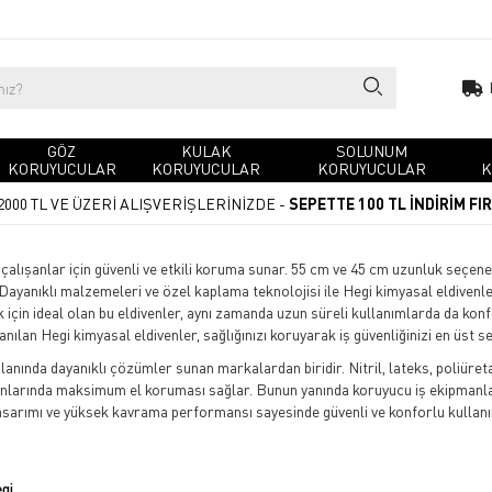
GÖZ
KULAK
SOLUNUM
KORUYUCULAR
KORUYUCULAR
KORUYUCULAR
K
2000 TL VE ÜZERİ ALIŞVERİŞLERİNİZDE -
SEPETTE 100 TL İNDİRİM FI
çalışanlar için güvenli ve etkili koruma sunar. 55 cm ve 45 cm uzunluk seçenekl
ayanıklı malzemeleri ve özel kaplama teknolojisi ile Hegi kimyasal eldivenl
in ideal olan bu eldivenler, aynı zamanda uzun süreli kullanımlarda da konfo
ılan Hegi kimyasal eldivenler, sağlığınızı koruyarak iş güvenliğinizi en üst se
alanında dayanıklı çözümler sunan markalardan biridir. Nitril, lateks, poliüreta
lanlarında maksimum el koruması sağlar. Bunun yanında koruyucu iş ekipmanlar
asarımı ve yüksek kavrama performansı sayesinde güvenli ve konforlu kullanı
gi