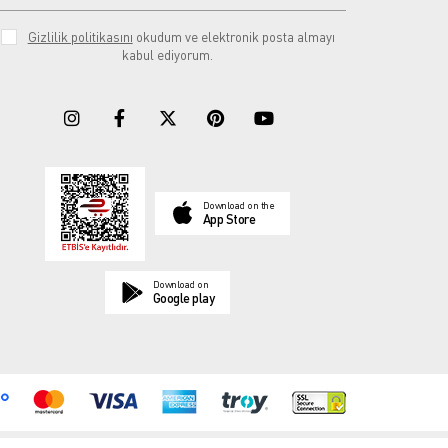
Gizlilik politikasını
okudum ve elektronik posta almayı
kabul ediyorum.
Download on the
App Store
Download on
Google play