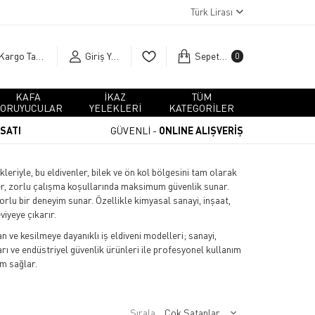
Türk Lirası
Kargo Takip
Giriş Yap
Sepetim
0
KAFA
İKAZ
TÜM
ORUYUCULAR
YELEKLERİ
KATEGORİLER
RSATI
GÜVENLİ -
ONLINE ALIŞVERİŞ
eriyle, bu eldivenler, bilek ve ön kol bölgesini tam olarak
er, zorlu çalışma koşullarında maksimum güvenlik sunar.
rlu bir deneyim sunar. Özellikle kimyasal sanayi, inşaat,
viyeye çıkarır.
n ve kesilmeye dayanıklı iş eldiveni modelleri; sanayi,
ı ve endüstriyel güvenlik ürünleri ile profesyonel kullanım
m sağlar.
Sırala