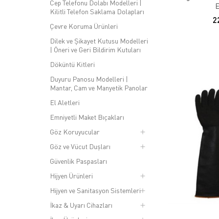
Cep Telefonu Dolabı Modelleri |
E
Kilitli Telefon Saklama Dolapları
2
Çevre Koruma Ürünleri
Dilek ve Şikayet Kutusu Modelleri
| Öneri ve Geri Bildirim Kutuları
Döküntü Kitleri
Duyuru Panosu Modelleri |
Mantar, Cam ve Manyetik Panolar
El Aletleri
Emniyetli Maket Bıçakları
Göz Koruyucular
Göz ve Vücut Duşları
Güvenlik Paspasları
Hijyen Ürünleri
Hijyen ve Sanitasyon Sistemleri
İkaz & Uyarı Cihazları