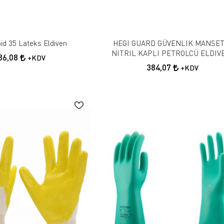
id 35 Lateks Eldiven
HEGI GUARD GÜVENLIK MANSET
NITRIL KAPLI PETROLCÜ ELDIV
86,08
+KDV
NO:10
384,07
+KDV