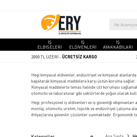
İŞ
İŞ
İŞ
ELBİSELERİ
ELDİVENLERİ
AYAKKABILARI
2000 TL ÜZERİ -
ÜCRETSİZ KARGO
Hegi kimyasal eldivenler, endüstriyel ve kimyasal alanlarda 
kapatarak kimyasal maddelere karşı üstün koruma sağlar. D
Kimyasal maddelerle temas halinde cilt koruması sağlamak iç
otomotiv ve laboratuvar gibi sektörlerde yoğun olarak kullan
Hegi, profesyonel iş eldivenleri ve iş güvenliği ekipmanları 
montaj, otomotiv, üretim, lojistik ve endüstriyel çalışma a
ihtiyaçlarına güvenilir çözümler sunmaktadır. Ergonomik t
Ana Sayfa
He
Kategoriler