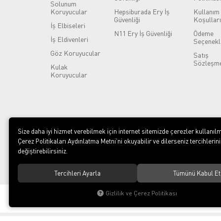
Solunum
Koruyucular
Hepsiburada Ery İş
Kullanım
Güvenliği
Koşulları
İş Elbiseleri
N11 Ery İş Güvenliği
Ödeme
İş Eldivenleri
Seçenekl
Göz Koruyucular
Satış
Sözleşme
Kulak
Koruyucular
Size daha iyi hizmet verebilmek için internet sitemizde çerezler kullanılm
Çerez Politikaları Aydınlatma Metni’ni okuyabilir ve dilerseniz tercihlerini
değiştirebilirsiniz.
Tercihleri Ayarla
Tümünü Kabul Et
Gizlilik ve Çerez Politikası
© 2023
ERY İş Güvenliği Ekipmanları
. Tüm hakları saklıdır.