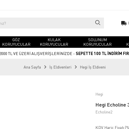
GÖZ
KULAK
SOLUNUM
KORUYUCULAR
KORUYUCULAR
KORUYUCULAR
K
2000 TL VE ÜZERİ ALIŞVERİŞLERİNİZDE -
SEPETTE 100 TL İNDİRİM FI
Ana Sayfa
İş Eldivenleri
Hegi İş Eldiveni
Hegi
Hegi Echoline 3
Echoline2
KDV Hariç Fiyatı (
%