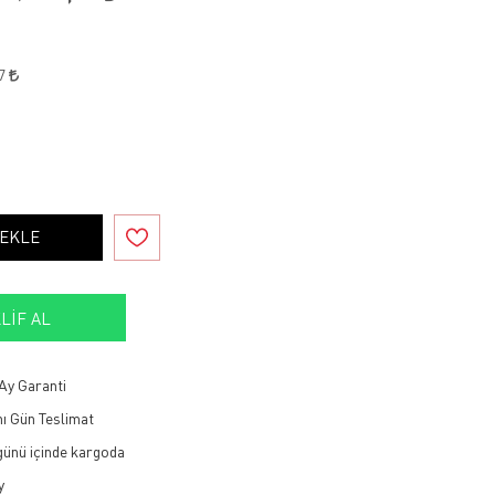
57
 EKLE
LIF AL
Ay Garanti
ı Gün Teslimat
 günü içinde kargoda
y