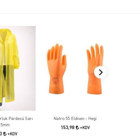
rluk Pardesü Sarı
Natro 55 Eldiven - Hegi
Hegi N
.15mm
153,98
19
+KDV
00
+KDV