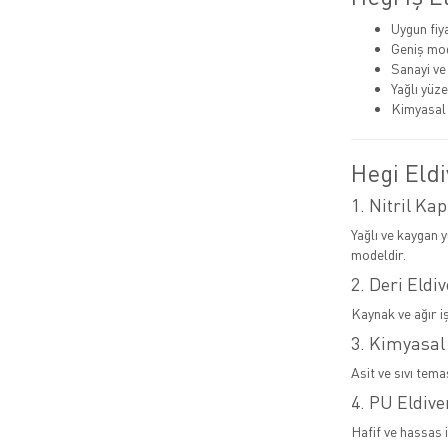
Uygun fiy
Geniş mode
Sanayi ve
Yağlı yüz
Kimyasal 
Hegi Eldi
1. Nitril Kap
Yağlı ve kaygan 
modeldir.
2. Deri Eldi
Kaynak ve ağır i
3. Kimyasal
Asit ve sıvı tema
4. PU Eldive
Hafif ve hassas i