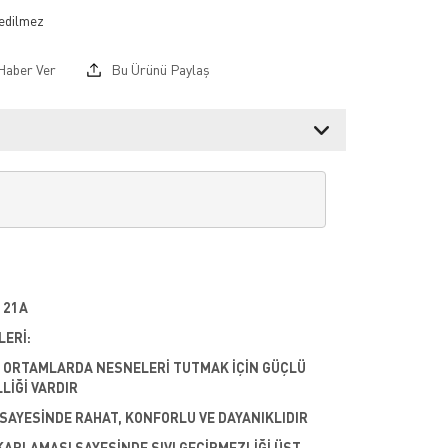
Haber Ver
Bu Ürünü Paylaş
121A
LERİ:
K ORTAMLARDA NESNELERİ TUTMAK İÇİN GÜÇLÜ
LİĞİ VARDIR
SAYESİNDE RAHAT, KONFORLU VE DAYANIKLIDIR
KAPLAMASI SAYESİNDE SIVI GEÇİRMEZLİĞİ ÜST