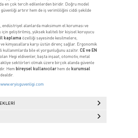
a en çok tercih edilenlerden biridir. Doğru model
güvenliği artırır hem de iş verimliliğini ciddi şekilde
i
, endüstriyel alanlarda maksimum el koruması ve
çin geliştirilmiş, yüksek kaliteli bir kişisel koruyucu
ril kaplama
özelliği sayesinde kesilmelere,
 ve kimyasallara karşı üstün direnç sağlar. Ergonomik
li kullanımlarda bile el yorgunluğunu azaltır.
CE ve EN
olan Hegi eldivenler, başta inşaat, otomotiv, metal
e nakliye sektörleri olmak üzere birçok alanda güvenle
edir. Hem
bireysel kullanıcılar
hem de
kurumsal
idealdir.
:
www.eryisguvenligi.com
EKLERI