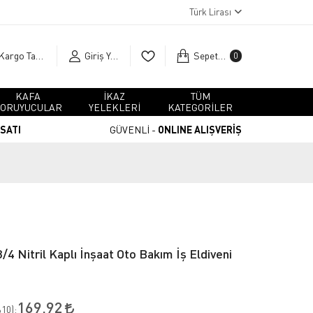
Türk Lirası
Kargo Takip
Giriş Yap
Sepetim
0
KAFA
İKAZ
TÜM
ORUYUCULAR
YELEKLERİ
KATEGORİLER
RSATI
GÜVENLİ -
ONLINE ALIŞVERİŞ
/4 Nitril Kaplı İnşaat Oto Bakım İş Eldiveni
169,92
10
):