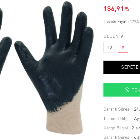
186,91
Havale Fiyatı:
177,
BEDEN:
9
10
9
SEPETE
TEK
Garanti Süresi:
24 
Teslimat Bilgisi
Ayn
Kargo Bilgisi:
2 iş
Garanti Süresi:
6 a