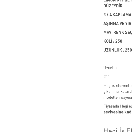
DÜZEYDİR
3 / 4 KAPLAMA
AŞINMA VE YIR
MAVİ RENK SE
KOLİ : 250
UZUNLUK : 250
Uzunluk
250
Hegi iş eldivenle
çıkan markalardan
modelleri sayesi
Piyasada Hegi el
seviyesine kad
Hegi İş E