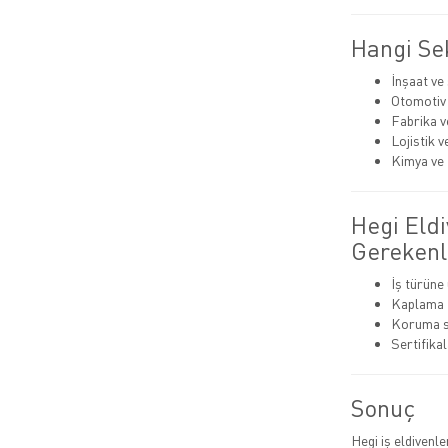
Hangi Sek
İnşaat ve
Otomotiv
Fabrika v
Lojistik 
Kimya ve 
Hegi Eld
Gerekenl
İş türüne
Kaplama tü
Koruma se
Sertifikal
Sonuç
Hegi iş eldivenl