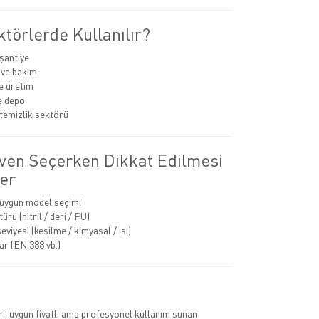
törlerde Kullanılır?
 şantiye
 ve bakım
e üretim
ve depo
temizlik sektörü
iven Seçerken Dikkat Edilmesi
er
 uygun model seçimi
rü (nitril / deri / PU)
viyesi (kesilme / kimyasal / ısı)
ar (EN 388 vb.)
eri, uygun fiyatlı ama profesyonel kullanım sunan