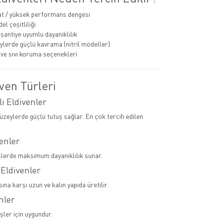
at / yüksek performans dengesi
l çeşitliliği
 şantiye uyumlu dayanıklılık
eylerde güçlü kavrama (nitril modeller)
ve sıvı koruma seçenekleri
ven Türleri
lı Eldivenler
yüzeylerde güçlü tutuş sağlar. En çok tercih edilen
venler
şlerde maksimum dayanıklılık sunar.
 Eldivenler
sına karşı uzun ve kalın yapıda üretilir.
nler
şler için uygundur.