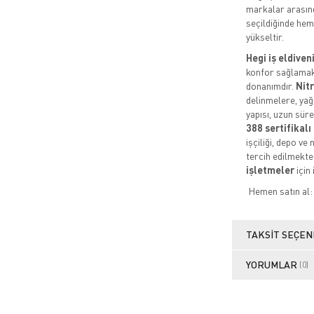
markalar arasınd
seçildiğinde hem 
yükseltir.
Hegi iş eldiven
konfor sağlamak i
donanımdır.
Nit
delinmelere, yağ
yapısı, uzun süre
388 sertifikalı
işçiliği, depo v
tercih edilmekt
işletmeler
için 
Hemen satın al
TAKSIT SEÇEN
YORUMLAR
(0)