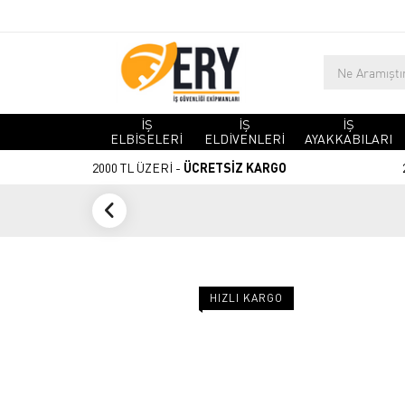
İŞ
İŞ
İŞ
ELBİSELERİ
ELDİVENLERİ
AYAKKABILARI
2000 TL ÜZERİ -
ÜCRETSİZ KARGO
HIZLI KARGO