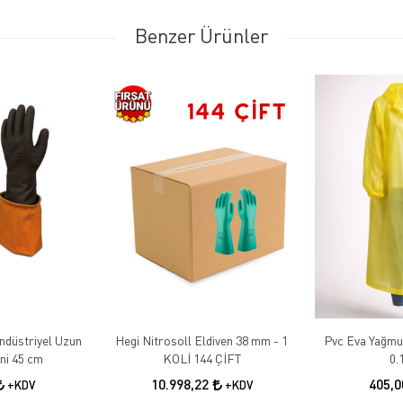
Benzer Ürünler
ndüstriyel Uzun
Hegi Nitrosoll Eldiven 38 mm - 1
Pvc Eva Yağmu
eni 45 cm
KOLİ 144 ÇİFT
0
10.998,22
405,
+KDV
+KDV