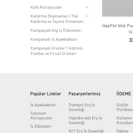
Kafa Koruyucular
Kaldırma Ekipmanları | Yük
Kaldırma ve Taşıma Sistemleri
HasPet Vinil Pu
Kampanyalı Atg İş Eldivenleri
lü
Kampanyalı İş Ayakkabıları
3
Kampanyalı Ürünler | İndirimli
Fiyatlar ve Fırsat Ürünleri
Kapı Tipi Metal Dedektörleri |
Güvenlik Tarama Sistemleri
Kaynak Malzemeleri
Kilitleme Etiketleme (LOTO) | İş
Güvenliği Kilit ve Etiket Sistemleri
Popüler Linkler
Pazaryerlerimiz
ÖDEME
Kimlik Dolabı Modelleri | Kart ve
İş Ayakkabıları
Trendyol Ery İş
Gizlilik
Personel Kimlik Saklama
Güvenliği
Politikası
Dolapları
Solunum
Koruyucular
Hepsiburada Ery İş
Kullanım
Kişiye Özel Tasarımlar | Baskılı ve
Güvenliği
Koşulları
Nakışlı Ürünler
İş Elbiseleri
N11 Ery İş Güvenliği
Ödeme