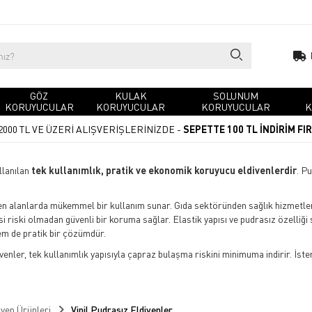
GÖZ
KULAK
SOLUNUM
KORUYUCULAR
KORUYUCULAR
KORUYUCULAR
K
2000 TL VE ÜZERİ ALIŞVERİŞLERİNİZDE -
SEPETTE 100 TL İNDİRİM FI
llanılan
tek kullanımlık, pratik ve ekonomik koruyucu eldivenlerdir
. P
tiren alanlarda mükemmel bir kullanım sunar. Gıda sektöründen sağlık hizmetler
isi riski olmadan güvenli bir koruma sağlar. Elastik yapısı ve pudrasız özelliği
em de pratik bir çözümdür.
ldivenler, tek kullanımlık yapısıyla çapraz bulaşma riskini minimuma indirir. İs
jyen Ürünleri
Vinil Pudrasız Eldivenler