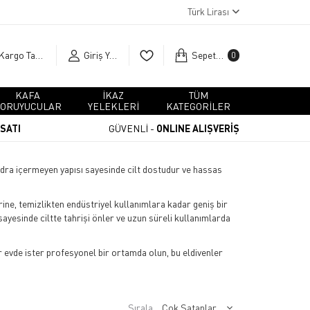
Türk Lirası
Kargo Takip
Giriş Yap
Sepetim
0
KAFA
İKAZ
TÜM
ORUYUCULAR
YELEKLERİ
KATEGORİLER
RSATI
GÜVENLİ -
ONLINE ALIŞVERİŞ
udra içermeyen yapısı sayesinde cilt dostudur ve hassas
ine, temizlikten endüstriyel kullanımlara kadar geniş bir
 sayesinde ciltte tahrişi önler ve uzun süreli kullanımlarda
ter evde ister profesyonel bir ortamda olun, bu eldivenler
Sırala