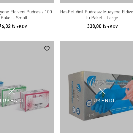
ayene Eldiveni Pudrasız 100
HasPet Vinil Pudrasız Muayene Eldive
 Paket - Small
lü Paket - Large
76,32
338,00
+KDV
+KDV
TÜKENDİ
TÜKENDİ