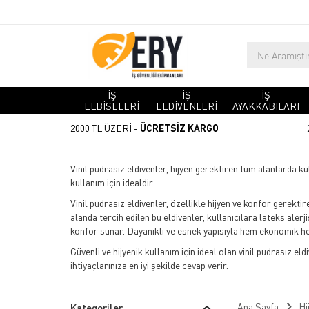
İŞ
İŞ
İŞ
ELBİSELERİ
ELDİVENLERİ
AYAKKABILARI
2000 TL ÜZERİ -
ÜCRETSİZ KARGO
Vinil pudrasız eldivenler, hijyen gerektiren tüm alanlarda ku
kullanım için idealdir.
Vinil pudrasız eldivenler, özellikle hijyen ve konfor gerek
alanda tercih edilen bu eldivenler, kullanıcılara lateks alerj
konfor sunar. Dayanıklı ve esnek yapısıyla hem ekonomik h
Güvenli ve hijyenik kullanım için ideal olan vinil pudrasız e
ihtiyaçlarınıza en iyi şekilde cevap verir.
Ana Sayfa
Hi
Kategoriler