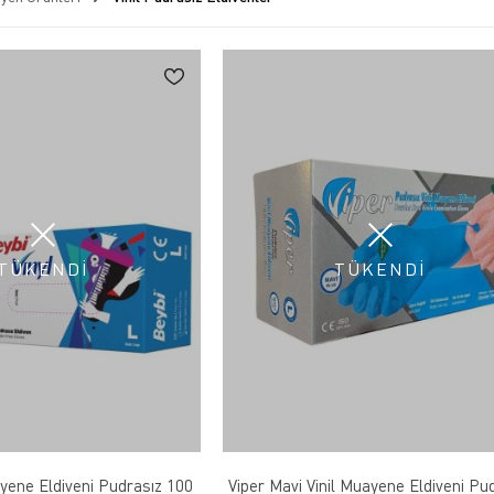
TÜKENDİ
TÜKENDİ
ayene Eldiveni Pudrasız 100
Viper Mavi Vinil Muayene Eldiveni Pu