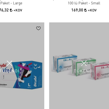
 Paket - Large
100 lü Paket - Small
76,32
169,00
+KDV
+KDV
TÜKENDİ
TÜKENDİ