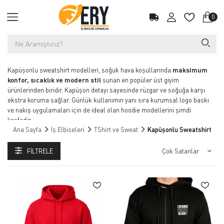
0
Kapüşonlu sweatshirt modelleri, soğuk hava koşullarında
maksimum
konfor, sıcaklık ve modern stil
sunan en popüler üst giyim
ürünlerinden biridir. Kapüşon detayı sayesinde rüzgar ve soğuğa karşı
ekstra koruma sağlar. Günlük kullanımın yanı sıra kurumsal logo baskı
ve nakış uygulamaları için de ideal olan hoodie modellerini şimdi
keşfedin.
Ana Sayfa
İş Elbiseleri
TShirt ve Sweat
Kapüşonlu Sweatshirt
Rahat ve Şık: Kapüşonlu Sweatshirt Modelleri
Kapüşonlu sweatshirt, hem şıklığı hem de rahatlığı bir araya getirerek
FILTRELE
günün her anında size eşlik eder. Soğuk havalarda sizi sıcacık tutan
yumuşak ve dayanıklı kumaşıyla öne çıkar. Spor yaparken, günlük
kombinlerinizde veya dış mekan aktivitelerinde rahatlıkla
kullanabileceğiniz kapüşonlu sweatshirt modelleri, modayı takip edenler
için ideal bir seçenektir.
Farklı renk, desen ve kesim seçenekleriyle herkesin tarzına hitap eden bu
ürünler, esnek yapısı sayesinde hareket özgürlüğü sunar. Sade