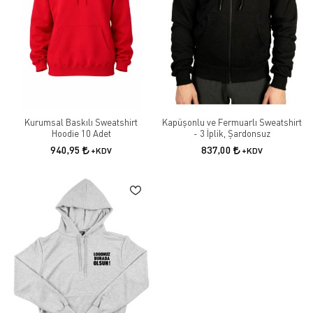
tasarımlardan göz alıcı modellere kadar geniş ürün yelpazemizle tarzınızı
yansıtın. Kapüşonlu sweatshirt'ler, zamansız tasarımlarıyla dolabınızın
vazgeçilmez bir parçası olmaya aday!
Şık görünümü ve rahatlığı ile sweatshirt modelleri her geçen gün daha da
çok kişi tarafından tercih ediliyor. Soğuk havaların yanı sıra geçiş
mevsimlerinde de mevsimlik kıyafet olarak kullanabilen sweatshirtler,
farklı birçok modelde üretiliyor. Kapüşonlu, kapüşonsuz, polo yaka ya da
bisiklet yaka şeklinde farklı tarzlara uygun birçok sweatshirt modeli
Kurumsal Baskılı Sweatshirt
Kapüşonlu ve Fermuarlı Sweatshirt
bulunuyor.
Hoodie 10 Adet
- 3 İplik, Şardonsuz
Sweatshirt modelleri arasında en çok tercih edilenlerden biri de
940,95
837,00
+KDV
+KDV
kapüşonlu sweatshirt modelleri. Özellikle çocuklar ve gençler tarafından
oldukça sevilerek giyiliyor. Hatta bu yönü ile son zamanların en popüler
kıyafet seçenekleri arasında yer alıyor. Okullarda okul kıyafeti olarak,
firmalarda iş kıyafeti ya da promosyon ürünü olarak, üniversite
etkinliklerinde hatıra olarak ya da okul kıyafeti olarak sıkça tercih
ediliyor.
Farklı kullanım amaçlarıyla birçok sektör toptan logo baskılı kapüşonlu
sweatshirt alımına ihtiyaç duyabiliyor.ekibi olarak toptan logo baskılı
kapüşonlu sweatshirt ihtiyacınızı gidermek için üretim yapıyoruz. Kadın ve
erkek kullanımına uygun olarak ürettiğimiz toptan logo baskılı kapüşonlu
sweatshirt siparişlerinizde farklı renk seçenekleri ve detaylı fiyat bilgisi