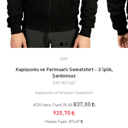
ERY
Kapüşonlu ve Fermuarlı Sweatshirt - 3 İplik,
Şardonsuz
ERY-9011427
Kapüşonlu ve Fermuarlı Sweatshirt
837,00
KDV Hariç Fiyatı (
%10
):
920,70
Havale Fiyatı:
874,67