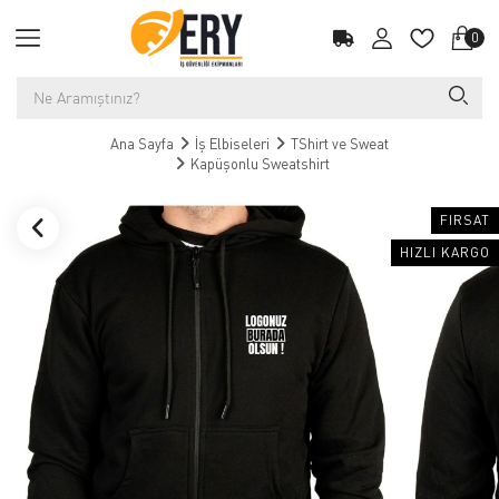
0
Ana Sayfa
İş Elbiseleri
TShirt ve Sweat
Kapüşonlu Sweatshirt
FIRSAT
HIZLI KARGO