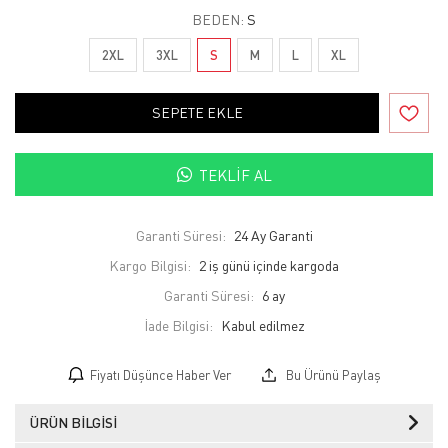
BEDEN:
S
2XL
3XL
S
M
L
XL
SEPETE EKLE
TEKLIF AL
Garanti Süresi:
24 Ay Garanti
Kargo Bilgisi:
2 iş günü içinde kargoda
Garanti Süresi:
6 ay
İade Bilgisi:
Fiyatı Düşünce Haber Ver
Bu Ürünü Paylaş
ÜRÜN BILGISI