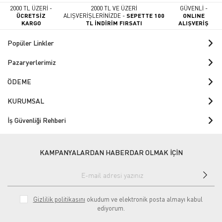
2000 TL ÜZERİ -
2000 TL VE ÜZERİ
GÜVENLİ -
ÜCRETSİZ
ALIŞVERİŞLERİNİZDE -
SEPETTE 100
ONLINE
KARGO
TL İNDİRİM FIRSATI
ALIŞVERİŞ
Popüler Linkler
Pazaryerlerimiz
ÖDEME
KURUMSAL
İş Güvenliği Rehberi
KAMPANYALARDAN HABERDAR OLMAK İÇİN
Gizlilik politikasını
okudum ve elektronik posta almayı kabul
ediyorum.