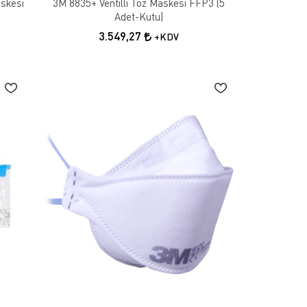
askesi
3M 8835+ Ventilli Toz Maskesi FFP3 (5
Adet-Kutu)
3.549,27
+KDV