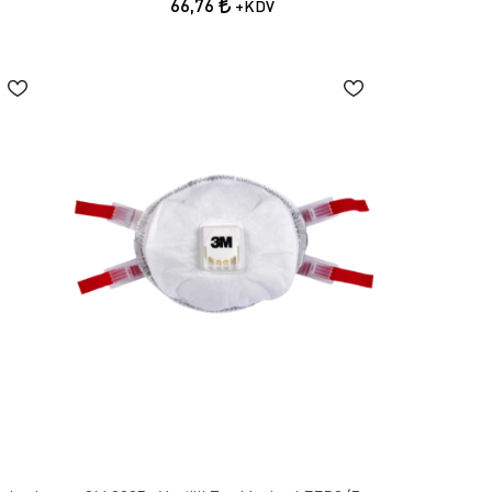
66,76
+KDV