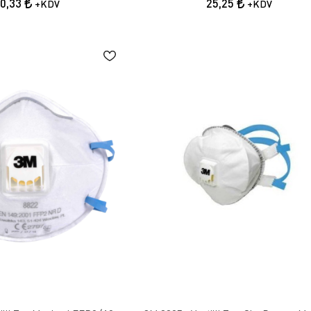
60,33
25,25
+KDV
+KDV