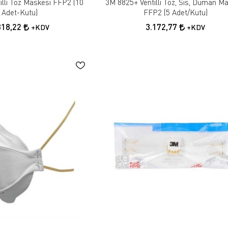
illi Toz Maskesi FFP2 (10
3M 8825+ Ventilli Toz, Sis, Duman M
Adet-Kutu)
FFP2 (5 Adet/Kutu)
818,22
3.172,77
+KDV
+KDV