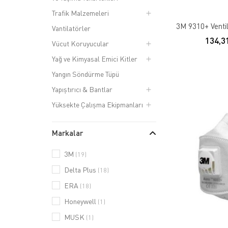
Trafik Malzemeleri
3M 9310+ Venti
Vantilatörler
134,3
Vücut Koruyucular
Yağ ve Kimyasal Emici Kitler
Yangın Söndürme Tüpü
Yapıştırıcı & Bantlar
Yüksekte Çalışma Ekipmanları
Markalar
3M
(19)
Delta Plus
(18)
ERA
(18)
Honeywell
(1)
MUSK
(1)