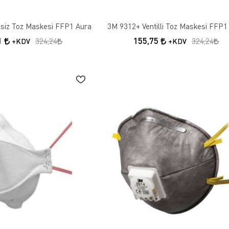
lsiz Toz Maskesi FFP1 Aura
3M 9312+ Ventilli Toz Maskesi FFP1
1
155,75
324,24
324,24
+KDV
+KDV