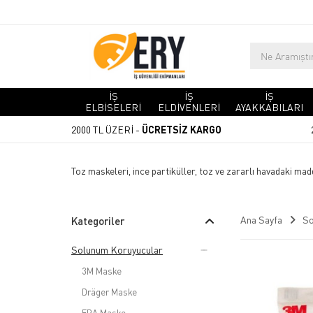
İŞ
İŞ
İŞ
ELBİSELERİ
ELDİVENLERİ
AYAKKABILARI
2000 TL ÜZERİ -
ÜCRETSİZ KARGO
Toz maskeleri, ince partiküller, toz ve zararlı havadaki m
Ana Sayfa
So
Kategoriler
Solunum Koruyucular
3M Maske
Dräger Maske