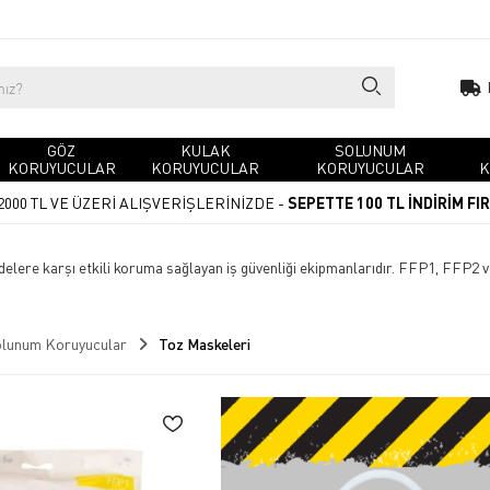
GÖZ
KULAK
SOLUNUM
KORUYUCULAR
KORUYUCULAR
KORUYUCULAR
K
2000 TL VE ÜZERİ ALIŞVERİŞLERİNİZDE -
SEPETTE 100 TL İNDİRİM FI
addelere karşı etkili koruma sağlayan iş güvenliği ekipmanlarıdır. FFP1, FF
lunum Koruyucular
Toz Maskeleri