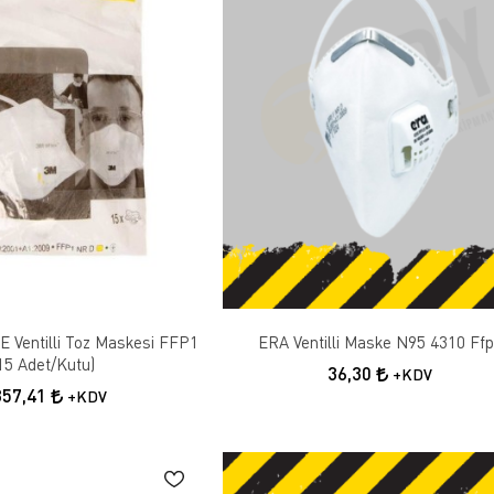
 Ventilli Toz Maskesi FFP1
ERA Ventilli Maske N95 4310 Ff
15 Adet/Kutu)
36,30
+KDV
357,41
+KDV