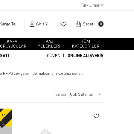
Türk Lirası
Kargo Takip
Giriş Yap
Sepetim
0
KAFA
İKAZ
TÜM
ORUYUCULAR
YELEKLERİ
KATEGORİLER
RSATI
GÜVENLİ -
ONLINE ALIŞVERİŞ
P2 ve FFP3 seviyelerinde maksimum koruma sunar.
Sırala