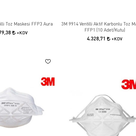
illi Toz Maskesi FFP3 Aura
3M 9914 Ventilli Aktif Karbonlu Toz M
FFP1 (10 Adet/Kutu)
79,38
+KDV
4.328,71
+KDV