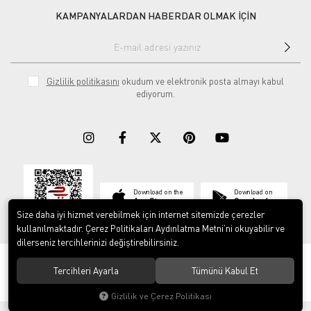
KAMPANYALARDAN HABERDAR OLMAK İÇİN
Gizlilik politikasını
okudum ve elektronik posta almayı kabul
ediyorum.
Download on the
Download on
App Store
Google play
Size daha iyi hizmet verebilmek için internet sitemizde çerezler
kullanılmaktadır. Çerez Politikaları Aydınlatma Metni’ni okuyabilir ve
dilerseniz tercihlerinizi değiştirebilirsiniz.
© 2023
ERY İş Güvenliği Ekipmanları
. Tüm hakları saklıdır.
Tercihleri Ayarla
Tümünü Kabul Et
Gizlilik ve Çerez Politikası
®
Hipotenüs
Yeni Nesil E-Ticaret Sistemleri ile Hazırlanmıştır.