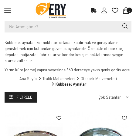
0
Kubbesel aynalar, kör noktaları ortadan kaldırmak ve görüş alanını
genişletmek için kullanılan güvenlik aynalarıdır. Özellikle otoparklar,
depolar, mağazalar, fabrikalar ve koridor kesişim noktalarında yaygın
olarak kullanılır.
Yarım küre (dome) yapısı sayesinde 360 dereceye yakın geniş görüş açısı
sunarak olası çarpışma ve kazaların önüne geçilmesine yardımcı olur.
Ana Sayfa
Trafik Malzemeleri
Otopark Malzemeleri
Tavan veya köşe noktalara monte edilerek alanın tamamının izlenmesini
Kubbesel Aynalar
sağlar.
Dar alanlarda güvenliği artıran kubbesel aynalar, dayanıklı akrilik veya
FILTRELE
polikarbon malzemeden üretilir ve uzun ömürlü kullanım sunar.