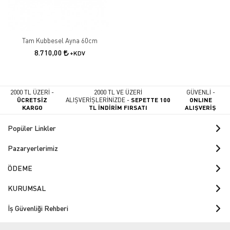
Tam Kubbesel Ayna 60cm
8.710,00
+KDV
2000 TL ÜZERİ -
2000 TL VE ÜZERİ
GÜVENLİ -
ÜCRETSİZ
ALIŞVERİŞLERİNİZDE -
SEPETTE 100
ONLINE
KARGO
TL İNDİRİM FIRSATI
ALIŞVERİŞ
Popüler Linkler
Pazaryerlerimiz
ÖDEME
KURUMSAL
İş Güvenliği Rehberi