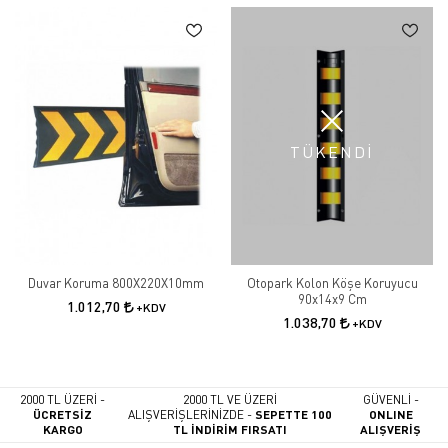
TÜKENDİ
Duvar Koruma 800X220X10mm
Otopark Kolon Köşe Koruyucu
90x14x9 Cm
1.012,70
+KDV
1.038,70
+KDV
2000 TL ÜZERİ -
2000 TL VE ÜZERİ
GÜVENLİ -
ÜCRETSİZ
ALIŞVERİŞLERİNİZDE -
SEPETTE 100
ONLINE
KARGO
TL İNDİRİM FIRSATI
ALIŞVERİŞ