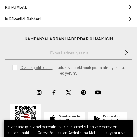
KURUMSAL
İş Güvenliği Rehberi
KAMPANYALARDAN HABERDAR OLMAK İÇİN
Gizlilik politikasını
okudum ve elektronik posta almayı kabul
ediyorum.
Download on the
Download on
App Store
Google play
Size daha iyi hizmet verebilmek için internet sitemizde çerezler
kullanılmaktadır. Çerez Politikaları Aydınlatma Metni’ni okuyabilir ve