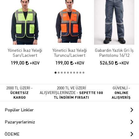
Yönetici İkaz Yeleği
Yönetici İkaz Yeleği
Gabardin Yazlık Gri İş
Sarı/Lacivert
Turuncu/Lacivert
Pantolonu 16/12
199,00
199,00
526,50
+KDV
+KDV
+KDV
2000 TL ÜZERİ -
2000 TL VE ÜZERİ
GÜVENLİ -
ÜCRETSİZ
ALIŞVERİŞLERİNİZDE -
SEPETTE 100
ONLINE
KARGO
TL İNDİRİM FIRSATI
ALIŞVERİŞ
Popüler Linkler
Pazaryerlerimiz
ÖDEME