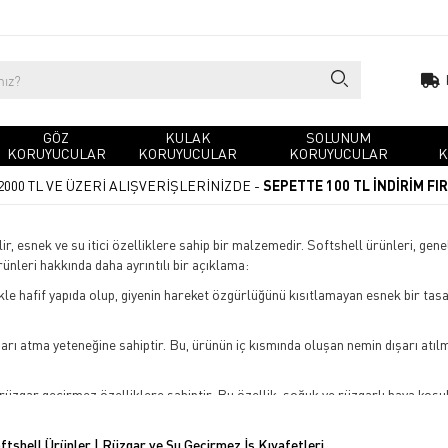
GÖZ
KULAK
SOLUNUM
KORUYUCULAR
KORUYUCULAR
KORUYUCULAR
K
2000 TL VE ÜZERİ ALIŞVERİŞLERİNİZDE -
SEPETTE 100 TL İNDİRİM FI
bilir, esnek ve su itici özelliklere sahip bir malzemedir. Softshell ürünleri, g
ürünleri hakkında daha ayrıntılı bir açıklama:
kle hafif yapıda olup, giyenin hareket özgürlüğünü kısıtlamayan esnek bir tasar
şarı atma yeteneğine sahiptir. Bu, ürünün iç kısmında oluşan nemin dışarı atıl
 rüzgar geçirmez özelliklere sahiptir. Bu özellik, soğuk ve rüzgarlı hava koşu
malar ile işlenerek hafif yağmur veya kar gibi hafif yağışlara karşı koruma sa
ftshell Ürünler | Rüzgar ve Su Geçirmez İş Kıyafetleri