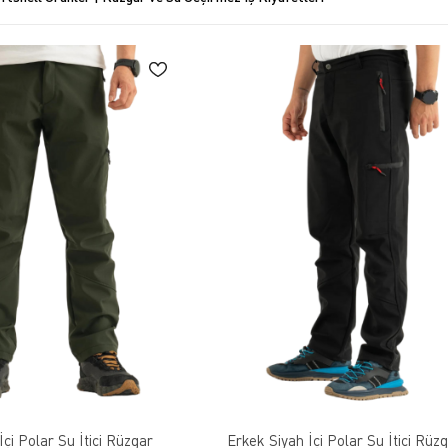
bir kullanım yelpazesine sahiptir. Outdoor etkinlikler, trekking, yürüyüş, koşu,
nı sıra şık tasarımlarıyla da dikkat çeker. Hem spor hem de günlük giyimde şıklı
manlı giyim konseptine uygun olarak diğer giysilerle kombin edilebilir. İhtiyac
u bir araya getirerek kullanıcılara geniş bir uygulama alanı sunar. Outdoor a
İçi Polar Su İtici Rüzgar
Erkek Siyah İçi Polar Su İtici Rüz