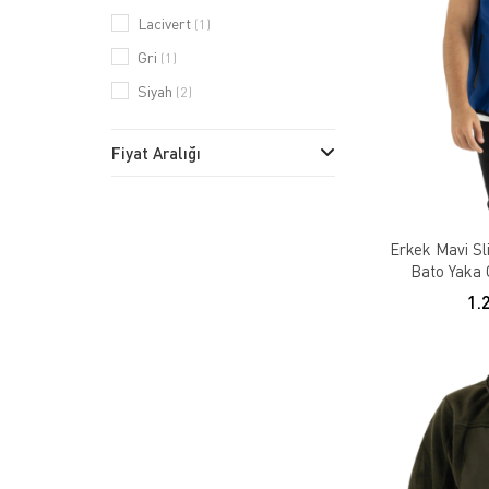
Lacivert
(1)
Gri
(1)
Siyah
(2)
Fiyat Aralığı
Erkek Mavi Sl
Bato Yaka 
1.