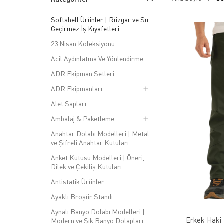
Çeşitli Kullanım Alanları:
Softshell ürünleri geniş 
de tercih edilir.
Softshell Ürünler | Rüzgar ve Su
Stil ve Moda:
Softshell ürünleri, fonksiyonelliğin ya
Geçirmez İş Kıyafetleri
Katmanlı Giyim İçin Uygun:
Softshell ürünleri, kat
23 Nisan Koleksiyonu
kullanılabilir.
Acil Aydınlatma Ve Yönlendirme
Softshell ürünleri, hava koşullarına karşı koruma ve konfor
ADR Ekipman Setleri
amacına uygun olarak tasarlanmıştır.
ADR Ekipmanları
Alet Sapları
Ambalaj & Paketleme
Anahtar Dolabı Modelleri | Metal
ve Şifreli Anahtar Kutuları
Anket Kutusu Modelleri | Öneri,
Dilek ve Çekiliş Kutuları
Antistatik Ürünler
Ayaklı Broşür Standı
Aynalı Banyo Dolabı Modelleri |
Erkek Haki 
Modern ve Şık Banyo Dolapları