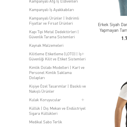
Kampanyalı Atg İş Eldivenleri
Kampanyalı İş Ayakkabıları
Kampanyalı Ürünler | İndirimli
Fiyatlar ve Fırsat Ürünleri
Erkek Siyah Dar
Yapmayan Tam 
Kapı Tipi Metal Dedektörleri |
Po
Güvenlik Tarama Sistemleri
1.
Kaynak Malzemeleri
Kilitleme Etiketleme (LOTO) | İş
Güvenliği Kilit ve Etiket Sistemleri
Kimlik Dolabı Modelleri | Kart ve
Personel Kimlik Saklama
Dolapları
Kişiye Özel Tasarımlar | Baskılı ve
Nakışlı Ürünler
Kulak Koruyucular
Küllük | Dış Mekan ve Endüstriyel
Sigara Küllükleri
Medikal Sabo Terlik