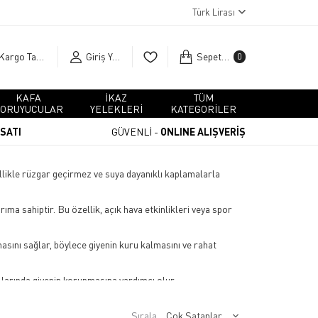
Türk Lirası
Kargo Takip
Giriş Yap
Sepetim
0
KAFA
İKAZ
TÜM
ORUYUCULAR
YELEKLERİ
KATEGORİLER
RSATI
GÜVENLİ -
ONLINE ALIŞVERİŞ
enellikle rüzgar geçirmez ve suya dayanıklı kaplamalarla
ıma sahiptir. Bu özellik, açık hava etkinlikleri veya spor
masını sağlar, böylece giyenin kuru kalmasını ve rahat
llarında giyenin korunmasına yardımcı olur.
ğlar. Ancak, tam anlamıyla su geçirmez değillerdir.
Sırala