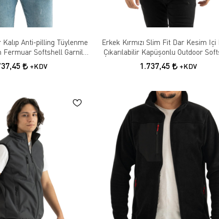
 Kalıp Anti-pilling Tüylenme
Erkek Kırmızı Slim Fit Dar Kesim Içi
Fermuar Softshell Garnili
Çıkarılabilir Kapüşonlu Outdoor Soft
lar Sweatshirt
Mont
737,45
1.737,45
+KDV
+KDV