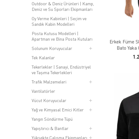
Outdoor & Deniz Ürünleri | Kamp,
Deniz ve Su Sporları Ekipmanları
Oy Verme Kabinleri | Seçim ve
Sandık Kabin Modelleri
Posta Kutusu Modelleri |
Apartman ve Bina Posta Kutuları
Erkek Füme Sl
Bato Yaka 
Solunum Koruyucular
1.
Tek Kalanlar
Tekerlekler | Sanayi, Endüstriyel
ve Taşıma Tekerlekleri
Trafik Malzemeleri
Vantilatörler
Vücut Koruyucular
Yağ ve Kimyasal Emici Kitler
Yangın Söndürme Tüpü
Yapıştırıcı & Bantlar
Yüksekte Çalışma Ekipmanları