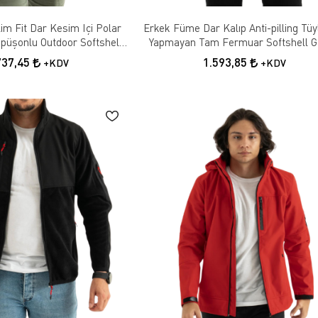
im Fit Dar Kesim Içi Polar
Erkek Füme Dar Kalıp Anti-pilling Tü
Kapüşonlu Outdoor Softshell
Yapmayan Tam Fermuar Softshell Ga
Mont
Polar Sweatshirt
737,45
1.593,85
+KDV
+KDV