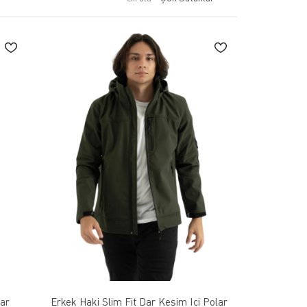
 bisiklet gibi spor faaliyetlerinin yanı sıra günlük giyimde
ğı ve rahatlığı bir araya getirir.
a göre ekstra ısı yalıtımı veya su geçirmezlik sağlamak için
ktivitelerden günlük hayata kadar birçok farklı kullanım
gar
Erkek Haki Slim Fit Dar Kesim Içi Polar