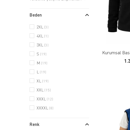
Beden
2XL
(3)
4XL
(1)
3XL
(3)
Kurumsal Baskı
S
(19)
1.
M
(19)
L
(19)
XL
(19)
XXL
(15)
XXXL
(12)
XXXXL
(8)
Renk