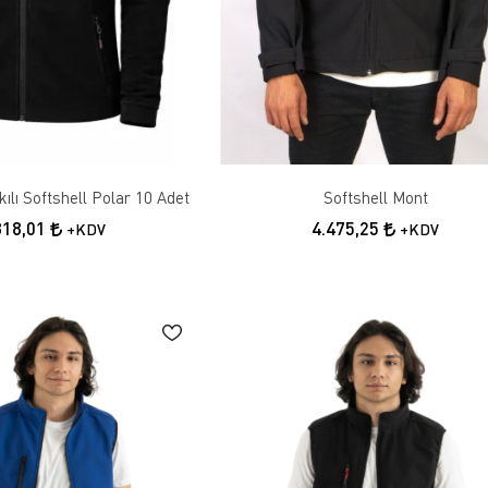
lı Softshell Polar 10 Adet
Softshell Mont
318,01
4.475,25
+KDV
+KDV