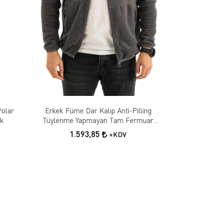
Polar
Erkek Füme Dar Kalıp Anti-Pilling
ek
Tüylenme Yapmayan Tam Fermuar
Softshell Garnili Polar Sweatshirt
1.593,85
+KDV