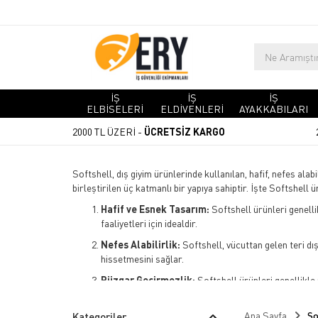
İŞ
İŞ
İŞ
ELBİSELERİ
ELDİVENLERİ
AYAKKABILARI
2000 TL ÜZERİ -
ÜCRETSİZ KARGO
Softshell, dış giyim ürünlerinde kullanılan, hafif, nefes ala
birleştirilen üç katmanlı bir yapıya sahiptir. İşte Softshell 
Hafif ve Esnek Tasarım:
Softshell ürünleri genelli
faaliyetleri için idealdir.
Nefes Alabilirlik:
Softshell, vücuttan gelen teri dı
hissetmesini sağlar.
Rüzgar Geçirmezlik:
Softshell ürünleri genellikle
Su İtici Kaplama:
Softshell ürünleri, su itici kapla
Ana Sayfa
So
Kategoriler