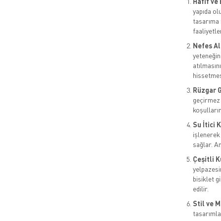
Hafif ve
yapıda ol
tasarıma s
faaliyetler
Nefes Ala
yeteneğin
atılmasını
hissetmes
Rüzgar G
geçirmez 
koşulları
Su İtici
işlenerek
sağlar. A
Çeşitli K
yelpazesin
bisiklet g
edilir.
Stil ve 
tasarımla