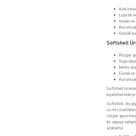
Açık hava
Lojistik v
İnşaat ve 
Kurumsal 
Günlük ku
Softshell Ür
Rüzgar g
Suya daya
Nefes ala
Esnek ve 
Kurumsal 
Softshell ürünle
kıyafetlerinde p
Softshell, dış gi
su itici özellikl
rüzgar geçirmez 
bir yapıya sahipt
açıklama: