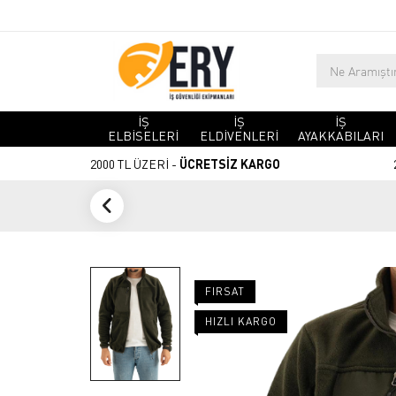
İŞ
İŞ
İŞ
ELBİSELERİ
ELDİVENLERİ
AYAKKABILARI
2000 TL ÜZERİ -
ÜCRETSİZ KARGO
FIRSAT
HIZLI KARGO