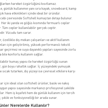
ağlarken hareket özgürlüğünü kısıtlamaz.
e, günlük kullanımın yanı sıra kayak, snowboard, kamp
çık hava etkinlikleri içinde ideal bir üründür.
cebi çevresinde Softshell kumaştan detayı bulunur.
r. Her iki yanda ve göğüs kısmında fermuarlı cepler
 Tüm cepler kullanılabilir gerçek ceptir.
dir. Vücudu tam sarar.
, özellikle dış mekan çalışanları ve aktif kullanım
nları için geliştirilmiş, yüksek performanslı tekstil
gar geçirmez ve suya dayanıklı yapıları sayesinde zorlu
a bile konforlu kullanım sağlar.
labilir kumaş yapısı ile hareket özgürlüğü sunan
r, gün boyu rahatlık sağlar. İç yüzeyindeki yumuşak
 sıcak tutarken, dış yüzeyi ise çevresel etkilere karşı
r için ideal olan softshell ürünler, baskı ve nakış
ygun yapısı sayesinde markanızı profesyonel şekilde
lar. Hem iş kıyafeti hem de günlük kullanım için tercih
, şıklık ve fonksiyonelliği bir arada sunar.
ünler Nerelerde Kullanılır?