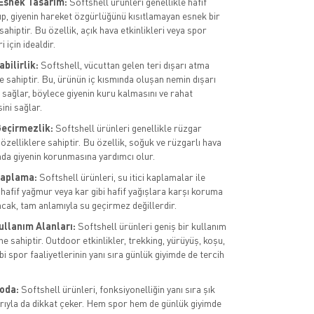
 Esnek Tasarım:
Softshell ürünleri genellikle hafif
up, giyenin hareket özgürlüğünü kısıtlamayan esnek bir
ahiptir. Bu özellik, açık hava etkinlikleri veya spor
i için idealdir.
bilirlik:
Softshell, vücuttan gelen teri dışarı atma
e sahiptir. Bu, ürünün iç kısmında oluşan nemin dışarı
 sağlar, böylece giyenin kuru kalmasını ve rahat
ini sağlar.
eçirmezlik:
Softshell ürünleri genellikle rüzgar
özelliklere sahiptir. Bu özellik, soğuk ve rüzgarlı hava
nda giyenin korunmasına yardımcı olur.
 Kaplama:
Softshell ürünleri, su itici kaplamalar ile
 hafif yağmur veya kar gibi hafif yağışlara karşı koruma
ncak, tam anlamıyla su geçirmez değillerdir.
ullanım Alanları:
Softshell ürünleri geniş bir kullanım
e sahiptir. Outdoor etkinlikler, trekking, yürüyüş, koşu,
ibi spor faaliyetlerinin yanı sıra günlük giyimde de tercih
Moda:
Softshell ürünleri, fonksiyonelliğin yanı sıra şık
rıyla da dikkat çeker. Hem spor hem de günlük giyimde