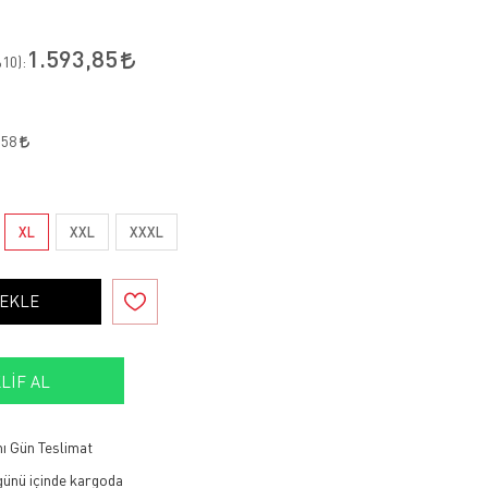
1.593,85
10
):
,58
XL
XXL
XXXL
 EKLE
LIF AL
ı Gün Teslimat
 günü içinde kargoda