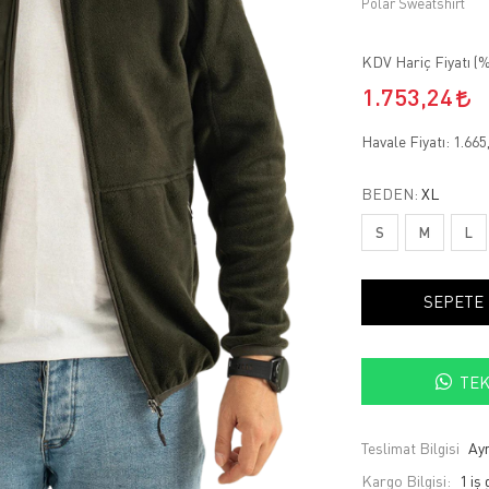
Polar Sweatshirt
KDV Hariç Fiyatı (
%
1.753,24
Havale Fiyatı:
1.665
BEDEN:
XL
S
M
L
SEPETE
TEK
Teslimat Bilgisi
Ayn
Kargo Bilgisi:
1 iş