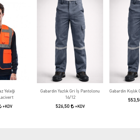
az Yeleği
Gabardin Yazlık Gri İş Pantolonu
acivert
16/12
553,
526,50
+KDV
+KDV