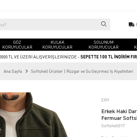
GÖZ
KULAK
SOLUNUM
KORUYUCULAR
KORUYUCULAR
KORUYUCULAR
K
2000 TL VE ÜZERİ ALIŞVERİŞLERİNİZDE -
SEPETTE 100 TL İNDİRİM FI
Ana Sayfa
Softshell Ürünler | Rüzgar ve Su Geçirmez İş Kıyafetleri
ERY
Erkek Haki Dar
Fermuar Softsh
Softshell017