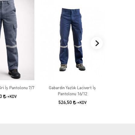
Gabardin Kışlık Gri İş Pantolonu 7/7
Gabardin Yazlık Lacivert İş
Gabardin 
Pantolonu 16/12
50
+KDV
526,50
55
+KDV