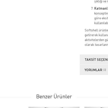
şıklığı ve 
Katmanlı
konseptine
göre ekstr
kullanılabi
Softshell ürünle
getirerek kullan
aktivitelerden g
olarak tasarlanm
TAKSIT SEÇEN
YORUMLAR
(0)
Benzer Ürünler