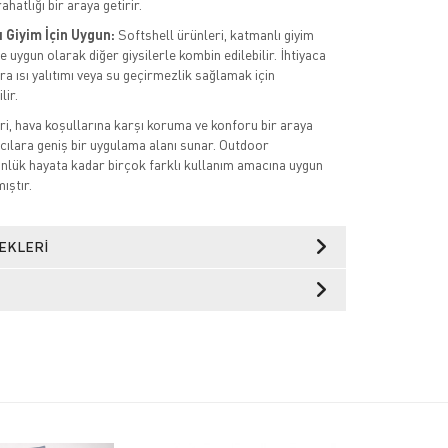
rahatlığı bir araya getirir.
 Giyim İçin Uygun:
Softshell ürünleri, katmanlı giyim
 uygun olarak diğer giysilerle kombin edilebilir. İhtiyaca
a ısı yalıtımı veya su geçirmezlik sağlamak için
lir.
ri, hava koşullarına karşı koruma ve konforu bir araya
ıcılara geniş bir uygulama alanı sunar. Outdoor
ünlük hayata kadar birçok farklı kullanım amacına uygun
ıştır.
EKLERI