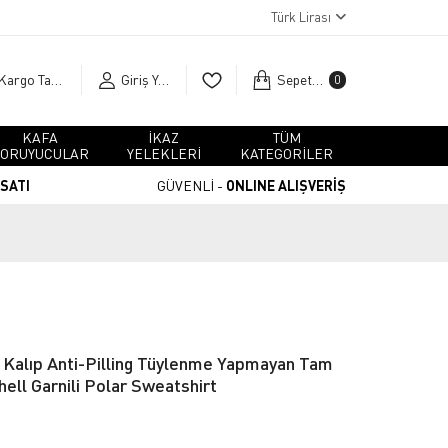
Türk Lirası
Kargo Takip
Giriş Yap
Sepetim
0
KAFA
İKAZ
TÜM
ORUYUCULAR
YELEKLERİ
KATEGORİLER
RSATI
GÜVENLİ -
ONLINE ALIŞVERİŞ
 Kalıp Anti-Pilling Tüylenme Yapmayan Tam
ell Garnili Polar Sweatshirt