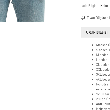
İade Bilgisi:
Fiyatı Düşünce 
ÜRÜN BILGISI
Manken Öl
S beden 1
M beden 1
L beden 1
XL beden 
XXL beden
3XL beden
4XL beden
Fotoğrafl
ekrana ren
%100 Yerl
280 gr. Ü
Anti-Pill
Kalın ve 