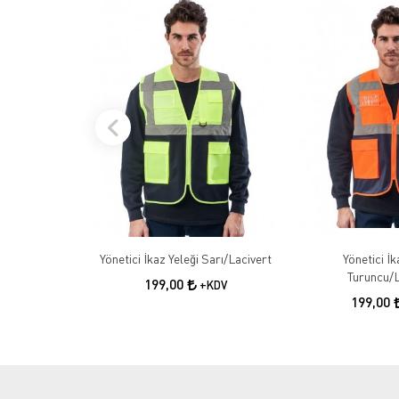
Yönetici İkaz Yeleği Sarı/Lacivert
Yönetici İk
Turuncu/L
199,00
+KDV
199,00