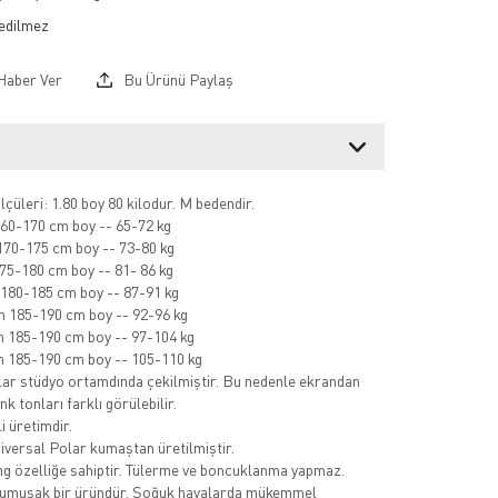
Haber Ver
Bu Ürünü Paylaş
çüleri: 1.80 boy 80 kilodur. M bedendir.
60-170 cm boy -- 65-72 kg
70-175 cm boy -- 73-80 kg
75-180 cm boy -- 81- 86 kg
180-185 cm boy -- 87-91 kg
 185-190 cm boy -- 92-96 kg
 185-190 cm boy -- 97-104 kg
 185-190 cm boy -- 105-110 kg
ar stüdyo ortamdında çekilmiştir. Bu nedenle ekrandan
k tonları farklı görülebilir.
i üretimdir.
niversal Polar kumaştan üretilmiştir.
ing özelliğe sahiptir. Tülerme ve boncuklanma yapmaz.
yumuşak bir üründür. Soğuk havalarda mükemmel