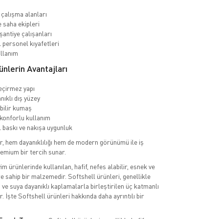
 çalışma alanları
e saha ekipleri
şantiye çalışanları
personel kıyafetleri
llanım
ünlerin Avantajları
eçirmez yapı
nıklı dış yüzey
bilir kumaş
konforlu kullanım
baskı ve nakışa uygunluk
r, hem dayanıklılığı hem de modern görünümü ile iş
remium bir tercih sunar.
yim ürünlerinde kullanılan, hafif, nefes alabilir, esnek ve
ere sahip bir malzemedir. Softshell ürünleri, genellikle
ve suya dayanıklı kaplamalarla birleştirilen üç katmanlı
ir. İşte Softshell ürünleri hakkında daha ayrıntılı bir