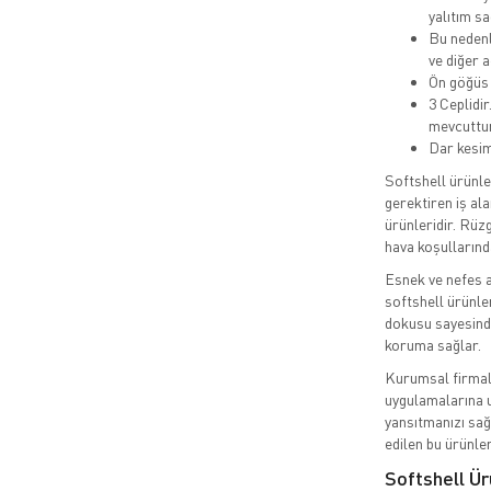
yalıtım s
Bu nedenl
ve diğer a
Ön göğüs 
3 Ceplidi
mevcuttur.
Dar kesim
Softshell ürünler
gerektiren iş ala
ürünleridir. Rüz
hava koşullarınd
Esnek ve nefes a
softshell ürünle
dokusu sayesinde
koruma sağlar.
Kurumsal firmala
uygulamalarına u
yansıtmanızı sağ
edilen bu ürünler
Softshell Ür