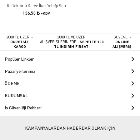
Reflektörlü Kurye İkaz Yeleği Sarı
136,50
+KDV
2000 TL ÜZERİ -
2000 TL VE ÜZERİ
GÜVENLİ -
ÜCRETSİZ
ALIŞVERİŞLERİNİZDE -
SEPETTE 100
ONLINE
KARGO
TL İNDİRİM FIRSATI
ALIŞVERİŞ
Popüler Linkler
Pazaryerlerimiz
ÖDEME
KURUMSAL
İş Güvenliği Rehberi
KAMPANYALARDAN HABERDAR OLMAK İÇİN