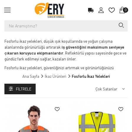
0
Fosforlu ikaz yelekleri, düşük ışık koşullarında ve yoğun çalışma
alanlarında görünürlüğü artırarak
iş güvenliğini maksimum seviyeye
çıkaran koruyucu ekipmanlardır
. Reflektörlü yapısı sayesinde gece ve
gündüz fark edilmeyi sağlar, kazaları önler.
Fosforlu ikaz yelekleri, güvenliğinizi artırmak ve görünürlüğünüzü
sağlamak için tasarlanmış temel iş güvenliği ekipmanlarıdır. Özellikle
Ana Sayfa
İkaz Ürünleri
Fosforlu İkaz Yelekleri
karanlık veya düşük ışık koşullarında çalışanlar için vazgeçilmez bir
üründür. Yüksek görünürlük sağlayan fosforlu renkleri ve yansıtıcı
FILTRELE
şeritleri sayesinde, iş yerinde veya açık alanlarda dikkat çekmenizi
sağlar. İnşaat, trafik, lojistik ve diğer birçok sektörde kullanılan bu
yelekler, hem konforlu hem de dayanıklı malzemelerden üretilmiştir.
Fosforlu ikaz yelekleri, iş güvenliği standartlarına uygun olarak
tasarlandığı için hem çalışanların hem de işverenlerin güvenliğini artırır.
Güvenliğinizi sağlamak için hemen fosforlu ikaz yeleklerini keşfedin!