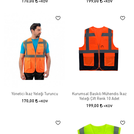
170,00
199,00
+KDV
+KDV
Yönetici İkaz Yeleği Turuncu
Kurumsal Baskılı Mühendis İkaz
Yeleği Çift Renk 10 Adet
170,00
+KDV
199,00
+KDV