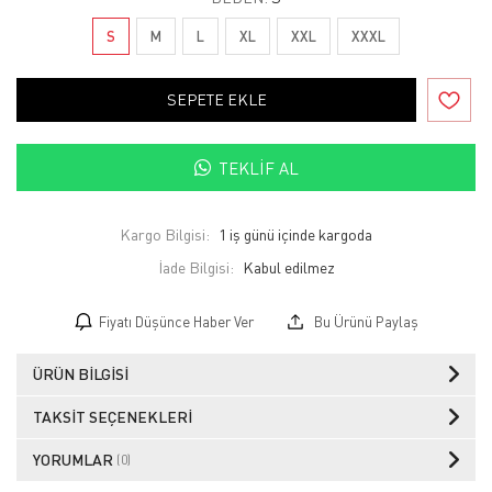
S
M
L
XL
XXL
XXXL
SEPETE EKLE
TEKLIF AL
Kargo Bilgisi:
1 iş günü içinde kargoda
İade Bilgisi:
Fiyatı Düşünce Haber Ver
Bu Ürünü Paylaş
ÜRÜN BILGISI
TAKSIT SEÇENEKLERI
YORUMLAR
(0)