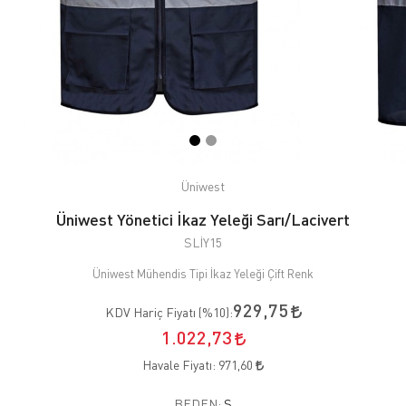
Üniwest
Üniwest Yönetici İkaz Yeleği Sarı/Lacivert
SLİY15
Üniwest Mühendis Tipi İkaz Yeleği Çift Renk
929,75
KDV Hariç Fiyatı (
%10
):
1.022,73
Havale Fiyatı:
971,60
BEDEN:
S