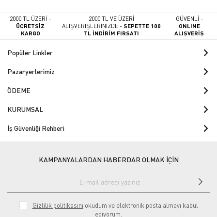
2000 TL ÜZERİ -
2000 TL VE ÜZERİ
GÜVENLİ -
ÜCRETSİZ
ALIŞVERİŞLERİNİZDE -
SEPETTE 100
ONLINE
KARGO
TL İNDİRİM FIRSATI
ALIŞVERİŞ
Popüler Linkler
Pazaryerlerimiz
ÖDEME
KURUMSAL
İş Güvenliği Rehberi
KAMPANYALARDAN HABERDAR OLMAK İÇİN
Gizlilik politikasını
okudum ve elektronik posta almayı kabul
ediyorum.