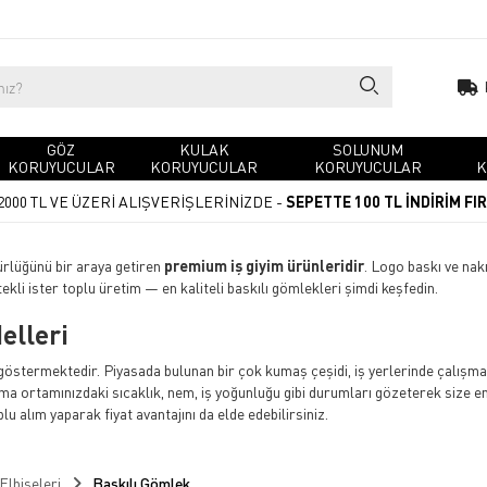
GÖZ
KULAK
SOLUNUM
KORUYUCULAR
KORUYUCULAR
KORUYUCULAR
K
2000 TL VE ÜZERİ ALIŞVERİŞLERİNİZDE -
SEPETTE 100 TL İNDİRİM FI
ürlüğünü bir araya getiren
premium iş giyim ürünleridir
. Logo baskı ve nak
kli ister toplu üretim — en kaliteli baskılı gömlekleri şimdi keşfedin.
elleri
göstermektedir. Piyasada bulunan bir çok kumaş çeşidi, iş yerlerinde çalışma
şma ortamınızdaki sıcaklık, nem, iş yoğunluğu gibi durumları gözeterek size en
lu alım yaparak fiyat avantajını da elde edebilirsiniz.
şört ve hırkalara alternatif olarak, daha çok klasik ve şık görünümü sağlay
 bir karşılama yapılmış olup hem de müşterinin ürünler hakkında yardım iste
 Elbiseleri
Baskılı Gömlek