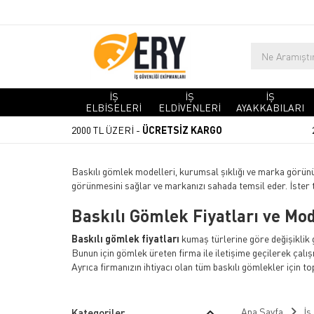
İŞ
İŞ
İŞ
ELBİSELERİ
ELDİVENLERİ
AYAKKABILARI
2000 TL ÜZERİ -
ÜCRETSİZ KARGO
Baskılı gömlek modelleri, kurumsal şıklığı ve marka görün
görünmesini sağlar ve markanızı sahada temsil eder. İster te
Baskılı Gömlek Fiyatları ve Mod
Baskılı gömlek fiyatları
kumaş türlerine göre değişiklik 
Bunun için gömlek üreten firma ile iletişime geçilerek çalı
Ayrıca firmanızın ihtiyacı olan tüm baskılı gömlekler için top
Daha çok sportif ortamların elbiseleri olarak düşünülen ti
mümkün olmaktadır. Müşteriler firmaya geldiğinde hem güzel
Ana Sayfa
İş
Kategoriler