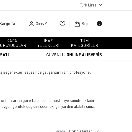
Türk Lirası
Kargo Takip
Giriş Yap
Sepetim
0
KAFA
İKAZ
TÜM
ORUYUCULAR
YELEKLERİ
KATEGORİLER
RSATI
GÜVENLİ -
ONLINE ALIŞVERİŞ
ış seçenekleri sayesinde çalışanlarınızın profesyonel
 ortamlarına göre talep edilip müşteriye sunulmaktadır.
 uygun gömlek çeşidini seçmek için yardım alabilirsiniz.
an gömlek modelleriyle kurumsal bir hava yakalamak
yebileceği kişileri rahatlıkla fark edebilmesine olanak
Sırala