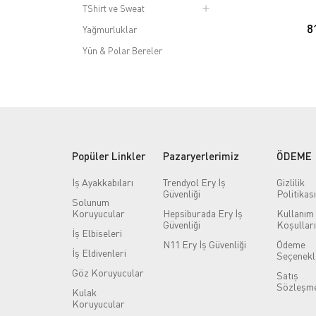
TShirt ve Sweat
8
Yağmurluklar
Yün & Polar Bereler
23 Nisan Koleksiyonu
Acil Aydınlatma Ve Yönlendirme
ADR Ekipman Setleri
ADR Ekipmanları
Popüler Linkler
Pazaryerlerimiz
ÖDEME
Alet Sapları
İş Ayakkabıları
Trendyol Ery İş
Gizlilik
Ambalaj & Paketleme
Güvenliği
Politikası
Solunum
Anahtar Dolabı Modelleri | Metal
Koruyucular
Hepsiburada Ery İş
Kullanım
ve Şifreli Anahtar Kutuları
Güvenliği
Koşulları
İş Elbiseleri
Anket Kutusu Modelleri | Öneri,
N11 Ery İş Güvenliği
Ödeme
Dilek ve Çekiliş Kutuları
İş Eldivenleri
Seçenekl
Göz Koruyucular
Antistatik Ürünler
Satış
Sözleşme
Kulak
Ayaklı Broşür Standı
Koruyucular
Aynalı Banyo Dolabı Modelleri |