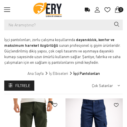
0
İşçi pantolonları, zorlu çalışma koşullarında
dayanıklılık, konfor ve
maksimum hareket özgürlüğü
sunan profesyonel iş giyim ürünleridir.
Güçlendirilmiş dikiş yapısı, çok cepli tasarımı ve aşınmaya dayanıklı
kumaşı sayesinde uzun ömürlü kullanım sağlar. Şantiye, fabrika ve saha
çalışmaları için en sağlam iş pantolonlarını şimdi keşfedin.
İşçi Pantolonları: Dayanıklılık ve Rahatlığın Buluştuğu Nokta
Ana Sayfa
İş Elbiseleri
İşçi Pantolonları
İşçi pantolonları, zorlu çalışma koşullarında maksimum performans ve
konfor sağlamak için tasarlanmıştır. İş güvenliğini ön planda tutan bu
FILTRELE
pantolonlar, dayanıklı kumaş yapısı ve ergonomik tasarımıyla çalışanların
hareket özgürlüğünü artırır. Çok cepli modeller, hem fonksiyonellik hem
de düzenli bir çalışma alanı sunar.
İster ağır sanayi ister inşaat sektörü olsun, her iş alanına uygun işçi
pantolonlarımız ile çalışanlarınızın konforunu ve güvenliğini sağlayın.
Yüksek kaliteli kumaşlardan üretilmiş iş pantolonları, aşınmalara ve
darbelere karşı dayanıklıdır. Reflektörlü detaylar, karanlık ortamlarda