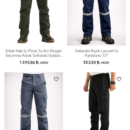
görünürlüğü artırırken, nefes alabilir kumaşlar uzun süreli kullanımlarda
rahatlık sunar.
Hemen şimdi farklı renk ve model seçenekleriyle işçi pantolonlarımızı
keşfedin! Dayanıklı ve işlevsel pantolonlarla iş yerinde güvenli ve rahat
bir deneyim yaşayın.
Erkek Haki İçi Polar Su İtici Rüzgar
Gabardin Kışlık Lacivert İş
Geçirmez Kışlık Softshell Outdoor
Pantolonu 7/7
Pantolon
1.593,86
553,50
+KDV
+KDV