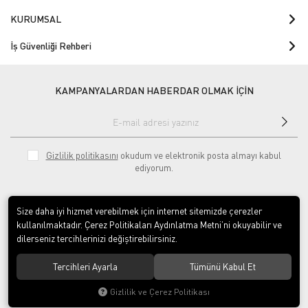
KURUMSAL
İş Güvenliği Rehberi
KAMPANYALARDAN HABERDAR OLMAK İÇİN
Gizlilik politikasını
okudum ve elektronik posta almayı kabul
ediyorum.
Size daha iyi hizmet verebilmek için internet sitemizde çerezler
kullanılmaktadır. Çerez Politikaları Aydınlatma Metni’ni okuyabilir ve
dilerseniz tercihlerinizi değiştirebilirsiniz.
Download on the
Download on
Tercihleri Ayarla
Tümünü Kabul Et
App Store
Google play
Gizlilik ve Çerez Politikası