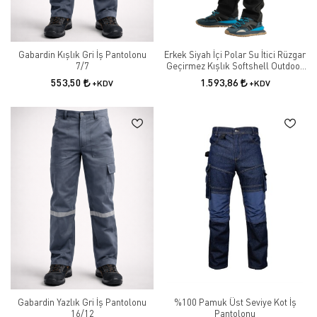
Gabardin Kışlık Gri İş Pantolonu
Erkek Siyah İçi Polar Su İtici Rüzgar
7/7
Geçirmez Kışlık Softshell Outdoor
Pantolon
553,50
1.593,86
+KDV
+KDV
Gabardin Yazlık Gri İş Pantolonu
%100 Pamuk Üst Seviye Kot İş
16/12
Pantolonu