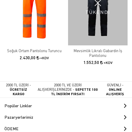
TÜKENDİ
Soğuk Ortam Pantolonu Turuncu
Mevsimlik Likralı Gabardin İş
Pantolonu
2.430,00
+KDV
1.552,50
+KDV
2000 TL ÜZERİ -
2000 TL VE ÜZERİ
GÜVENLİ -
ÜCRETSİZ
ALIŞVERİŞLERİNİZDE -
SEPETTE 100
ONLINE
KARGO
TL İNDİRİM FIRSATI
ALIŞVERİŞ
Popüler Linkler
Pazaryerlerimiz
ÖDEME