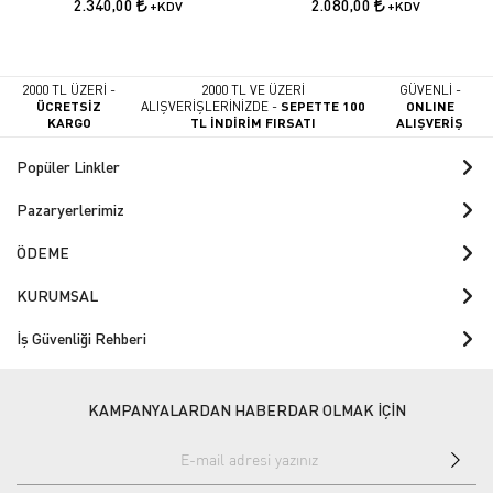
2.340,00
2.080,00
+KDV
+KDV
2000 TL ÜZERİ -
2000 TL VE ÜZERİ
GÜVENLİ -
ÜCRETSİZ
ALIŞVERİŞLERİNİZDE -
SEPETTE 100
ONLINE
KARGO
TL İNDİRİM FIRSATI
ALIŞVERİŞ
Popüler Linkler
Pazaryerlerimiz
ÖDEME
KURUMSAL
İş Güvenliği Rehberi
KAMPANYALARDAN HABERDAR OLMAK İÇİN