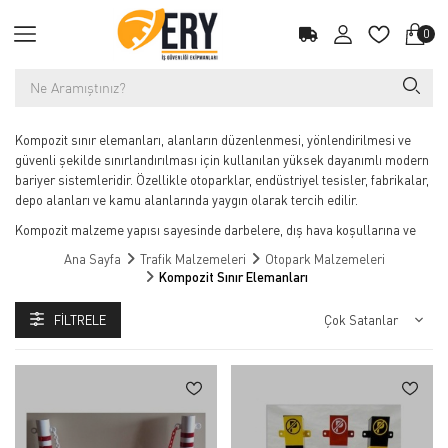
0
Kompozit sınır elemanları, alanların düzenlenmesi, yönlendirilmesi ve
güvenli şekilde sınırlandırılması için kullanılan yüksek dayanımlı modern
bariyer sistemleridir. Özellikle otoparklar, endüstriyel tesisler, fabrikalar,
depo alanları ve kamu alanlarında yaygın olarak tercih edilir.
Kompozit malzeme yapısı sayesinde darbelere, dış hava koşullarına ve
yoğun kullanıma karşı yüksek dayanıklılık sunar. Paslanmaz ve
Ana Sayfa
Trafik Malzemeleri
Otopark Malzemeleri
çürümeye karşı dirençli yapısıyla uzun ömürlü bir kullanım sağlar.
Kompozit Sınır Elemanları
Estetik görünümü ve modüler yapısı sayesinde hem iç hem dış
mekanlarda profesyonel alan yönetimi sağlar. Yaya ve araç trafiğini
FILTRELE
düzenleyerek güvenliği artırır.