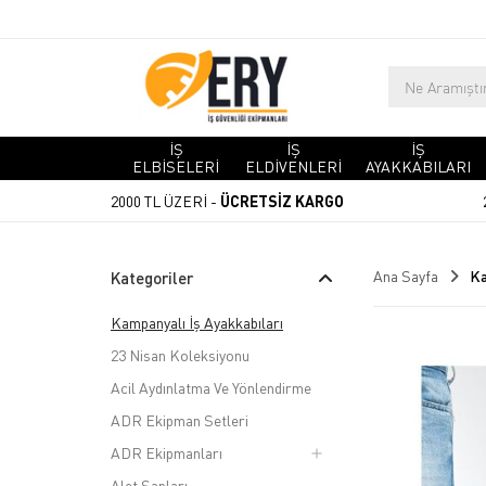
İŞ
İŞ
İŞ
ELBİSELERİ
ELDİVENLERİ
AYAKKABILARI
2000 TL ÜZERİ -
ÜCRETSİZ KARGO
Ana Sayfa
Ka
Kategoriler
Kampanyalı İş Ayakkabıları
23 Nisan Koleksiyonu
Acil Aydınlatma Ve Yönlendirme
ADR Ekipman Setleri
ADR Ekipmanları
Alet Sapları