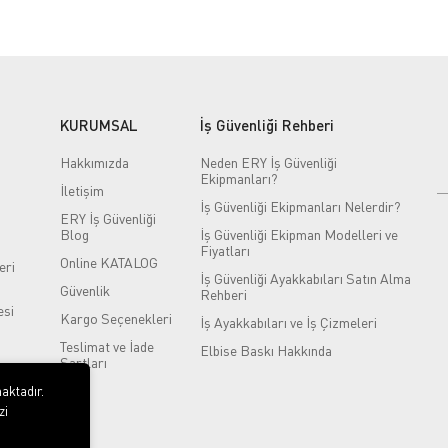
KURUMSAL
İş Güvenliği Rehberi
Hakkımızda
Neden ERY İş Güvenliği
Ekipmanları?
İletişim
İş Güvenliği Ekipmanları Nelerdir?
ERY İş Güvenliği
Blog
İş Güvenliği Ekipman Modelleri ve
Fiyatları
Online KATALOG
eri
İş Güvenliği Ayakkabıları Satın Alma
Güvenlik
Rehberi
si
Kargo Seçenekleri
İş Ayakkabıları ve İş Çizmeleri
Teslimat ve İade
Elbise Baskı Hakkında
Şartları
aktadır.
zi