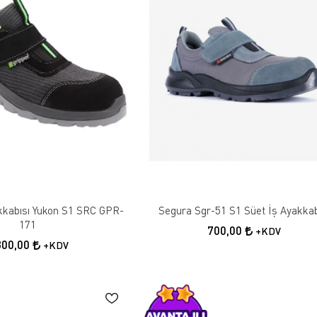
akkabısı Yukon S1 SRC GPR-
Segura Sgr-51 S1 Süet İş Ayakkab
171
700,00
+KDV
300,00
+KDV