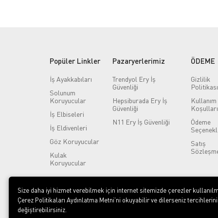
Personel Kimlik Saklama
Dolapları
Kişiye Özel Tasarımlar | Baskılı ve
Nakışlı Ürünler
Kulak Koruyucular
Popüler Linkler
Pazaryerlerimiz
ÖDEME
Küllük | Dış Mekan ve Endüstriyel
Sigara Küllükleri
İş Ayakkabıları
Trendyol Ery İş
Gizlilik
Güvenliği
Politikası
Solunum
Medikal Sabo Terlik
Koruyucular
Hepsiburada Ery İş
Kullanım
Outdoor & Deniz Ürünleri | Kamp,
Güvenliği
Koşulları
İş Elbiseleri
Deniz ve Su Sporları Ekipmanları
N11 Ery İş Güvenliği
Ödeme
İş Eldivenleri
Seçenekl
Oy Verme Kabinleri | Seçim ve
Sandık Kabin Modelleri
Göz Koruyucular
Satış
Sözleşme
Posta Kutusu Modelleri |
Kulak
Koruyucular
Apartman ve Bina Posta Kutuları
Softshell Ürünler | Rüzgar ve Su
Geçirmez İş Kıyafetleri
Size daha iyi hizmet verebilmek için internet sitemizde çerezler kullanılm
Çerez Politikaları Aydınlatma Metni’ni okuyabilir ve dilerseniz tercihlerini
Solunum Koruyucular
değiştirebilirsiniz.
Tek Kalanlar