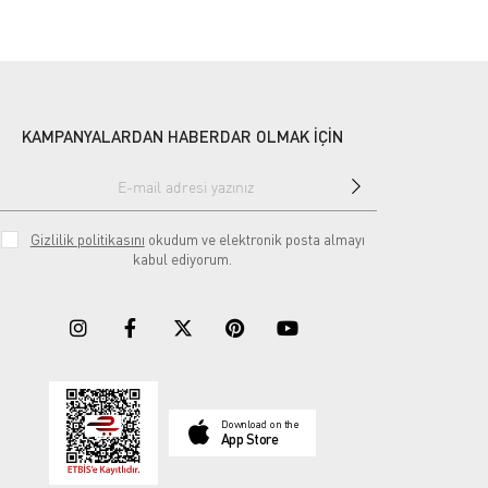
KAMPANYALARDAN HABERDAR OLMAK İÇİN
Gizlilik politikasını
okudum ve elektronik posta almayı
kabul ediyorum.
Download on the
App Store