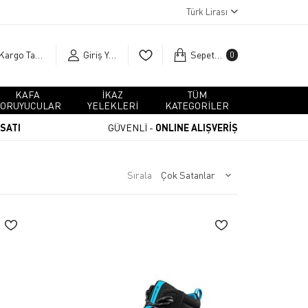
Türk Lirası
Kargo Takip
Giriş Yap
Sepetim
0
KAFA
İKAZ
TÜM
ORUYUCULAR
YELEKLERİ
KATEGORİLER
RSATI
GÜVENLİ -
ONLINE ALIŞVERİŞ
Sırala