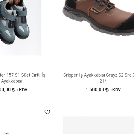
er 157 S1 Süet Cırtlı İş
Gripper Iş Ayakkabısı Grayz S2 Src
Ayakkabısı
214
00,00
1.500,00
+KDV
+KDV