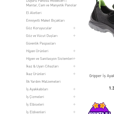
Duyuru Panosu Modelleri |
Mantar, Cam ve Manyetik Panolar
El Aletleri
Emniyetli Maket Bıçakları
Göz Koruyucular
Göz ve Vücut Duşları
Güvenlik Paspasları
Hijyen Ürünleri
Hijyen ve Sanitasyon Sistemleri
İkaz & Uyarı Cihazları
İkaz Ürünleri
Gripper İş Ay
İlk Yardım Malzemeleri
1.
İş Ayakkabıları
İş Çizmeleri
İş Elbiseleri
İş Eldivenleri