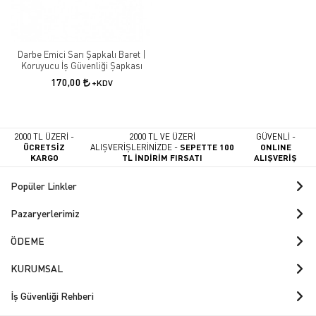
Darbe Emici Sarı Şapkalı Baret |
Koruyucu İş Güvenliği Şapkası
170,00
+KDV
2000 TL ÜZERİ -
2000 TL VE ÜZERİ
GÜVENLİ -
ÜCRETSİZ
ALIŞVERİŞLERİNİZDE -
SEPETTE 100
ONLINE
KARGO
TL İNDİRİM FIRSATI
ALIŞVERİŞ
Popüler Linkler
Pazaryerlerimiz
ÖDEME
KURUMSAL
İş Güvenliği Rehberi