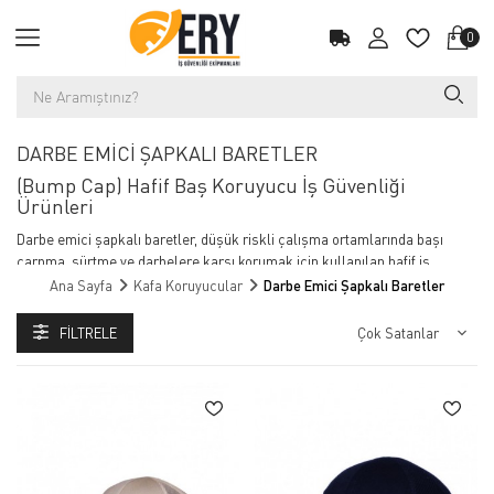
0
DARBE EMİCİ ŞAPKALI BARETLER
(Bump Cap) Hafif Baş Koruyucu İş Güvenliği
Ürünleri
Darbe emici şapkalı baretler, düşük riskli çalışma ortamlarında başı
çarpma, sürtme ve darbelere karşı korumak için kullanılan hafif iş
güvenliği ekipmanlarıdır. Klasik baretlere kıyasla daha konforlu olan bu
Ana Sayfa
Kafa Koruyucular
Darbe Emici Şapkalı Baretler
ürünler, özellikle dar alanlarda çalışan personeller için ideal çözümler
sunar.
FILTRELE
Bu ürünler dışarıdan normal şapka gibi görünür ancak içinde darbe emici
sert kabuk bulunur. Bu sayede hem estetik hem de koruma sağlar.
Darbe Emici Şapkalı Baretler: Hafif ve Güvenilir Koruma
Darbe emici şapkalı baretler, günlük iş güvenliği ihtiyaçlarına pratik ve şık
bir çözüm sunar. Yüksek kaliteli darbe emici malzemelerle donatılmış bu