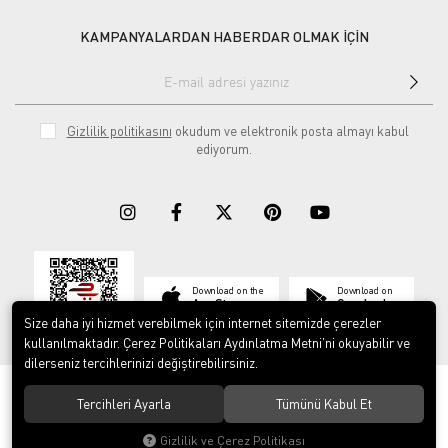
KAMPANYALARDAN HABERDAR OLMAK İÇİN
Gizlilik politikasını
okudum ve elektronik posta almayı kabul
ediyorum.
Download on the
Download on
App Store
Google play
Size daha iyi hizmet verebilmek için internet sitemizde çerezler
kullanılmaktadır. Çerez Politikaları Aydınlatma Metni’ni okuyabilir ve
dilerseniz tercihlerinizi değiştirebilirsiniz.
© 2023
ERY İş Güvenliği Ekipmanları
. Tüm hakları saklıdır.
Tercihleri Ayarla
Tümünü Kabul Et
Gizlilik ve Çerez Politikası