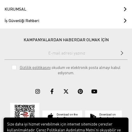
KURUMSAL
İş Güvenliği Rehberi
KAMPANYALARDAN HABERDAR OLMAK İÇİN
Gizlilik politikasını
okudum ve elektronik posta almayı kabul
ediyorum.
Download on the
Download on
App Store
Google play
Size daha iyi hizmet verebilmek için internet sitemizde çerezler
kullanılmaktadır. Çerez Politikaları Aydınlatma Metni’ni okuyabilir ve