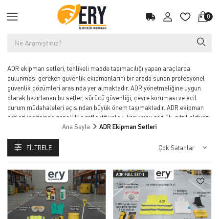
0
ADR ekipman setleri, tehlikeli madde taşımacılığı yapan araçlarda
bulunması gereken güvenlik ekipmanlarını bir arada sunan profesyonel
güvenlik çözümleri arasında yer almaktadır. ADR yönetmeliğine uygun
olarak hazırlanan bu setler; sürücü güvenliği, çevre koruması ve acil
durum müdahaleleri açısından büyük önem taşımaktadır. ADR ekipman
setleri içerisinde genellikle reflektif yelek, koruyucu gözlük, nitril eldiven,
Ana Sayfa
ADR Ekipman Setleri
göz yıkama solüsyonu, emici pedler, ikaz ekipmanları ve güvenlik ürünleri
bulunmaktadır.
FILTRELE
Kimyasal, yanıcı ve tehlikeli yük taşıyan tankerler ile ticari araçlar için
geliştirilen ADR güvenlik setleri; taşıma süreçlerinde yasal uyumluluk
sağlarken olası kazalarda hızlı müdahale imkanı sunmaktadır. Dayanıklı
taşıma çantalarıyla sunulan profesyonel ADR ekipman setleri lojistik,
akaryakıt, kimya ve endüstriyel taşımacılık sektörlerinde yaygın olarak
tercih edilmektedir. Farklı içerik seçeneklerine sahip ADR setleri
işletmelerin güvenlik ihtiyaçlarına uygun çözümler sunmaktadır.