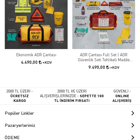
ADR ekipmanları satın alırken güvenilir ve iş güvenliği alanında uzman
firmalar tercih edilmelidir. Kaliteli ekipmanlar, uzun ömürlü kullanım ve
yüksek güvenlik sağlar.
ERY İş Güvenliği, ADR ekipmanları ve iş güvenliği ürünlerinde geniş ürün
yelpazesi ile profesyonel çözümler sunmaktadır.
Ekonomik ADR Çantası
ADR Çantası Full Set | ADR
Güvenlik Seti Tehlikeli Madde
4.490,00
+KDV
Taşıma Ekipmanları
9.490,00
+KDV
2000 TL ÜZERİ -
2000 TL VE ÜZERİ
GÜVENLİ -
ÜCRETSİZ
ALIŞVERİŞLERİNİZDE -
SEPETTE 100
ONLINE
KARGO
TL İNDİRİM FIRSATI
ALIŞVERİŞ
Popüler Linkler
Pazaryerlerimiz
ÖDEME