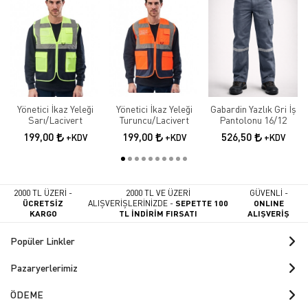
Yönetici İkaz Yeleği
Yönetici İkaz Yeleği
Gabardin Yazlık Gri İş
Sarı/Lacivert
Turuncu/Lacivert
Pantolonu 16/12
199,00
199,00
526,50
+KDV
+KDV
+KDV
2000 TL ÜZERİ -
2000 TL VE ÜZERİ
GÜVENLİ -
ÜCRETSİZ
ALIŞVERİŞLERİNİZDE -
SEPETTE 100
ONLINE
KARGO
TL İNDİRİM FIRSATI
ALIŞVERİŞ
Popüler Linkler
Pazaryerlerimiz
ÖDEME