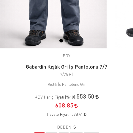
ERY
Gabardin Kışlık Gri İş Pantolonu 7/7
7/7GRİ
Kışlık İş Pantolonu Gri
553,50
KDV Hariç Fiyatı (
%10
):
608,85
Havale Fiyatı:
578,41
BEDEN:
S