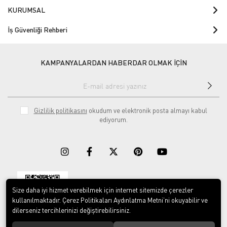
KURUMSAL
İş Güvenliği Rehberi
KAMPANYALARDAN HABERDAR OLMAK İÇİN
Gizlilik politikasını
okudum ve elektronik posta almayı kabul
ediyorum.
Size daha iyi hizmet verebilmek için internet sitemizde çerezler
Download on the
Download on
App Store
Google play
kullanılmaktadır. Çerez Politikaları Aydınlatma Metni’ni okuyabilir ve
dilerseniz tercihlerinizi değiştirebilirsiniz.