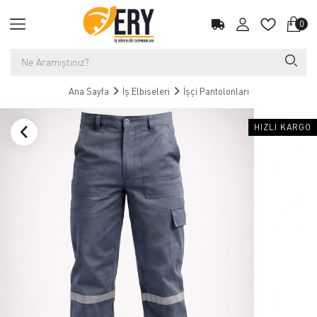
0
Ana Sayfa
İş Elbiseleri
İşçi Pantolonları
HIZLI KARGO