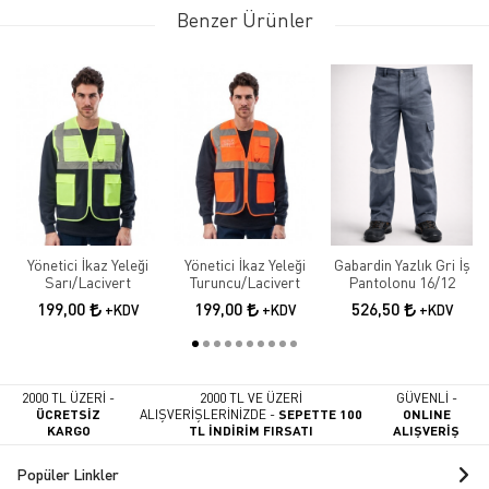
Benzer Ürünler
Yönetici İkaz Yeleği
Yönetici İkaz Yeleği
Gabardin Yazlık Gri İş
Sarı/Lacivert
Turuncu/Lacivert
Pantolonu 16/12
199,00
199,00
526,50
+KDV
+KDV
+KDV
2000 TL ÜZERİ -
2000 TL VE ÜZERİ
GÜVENLİ -
ÜCRETSİZ
ALIŞVERİŞLERİNİZDE -
SEPETTE 100
ONLINE
KARGO
TL İNDİRİM FIRSATI
ALIŞVERİŞ
Popüler Linkler