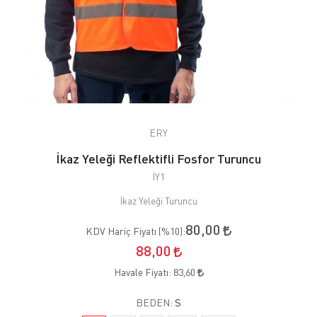
ERY
İkaz Yeleği Reflektifli Fosfor Turuncu
İY1
İkaz Yeleği Turuncu
80,00
KDV Hariç Fiyatı (
%10
):
88,00
Havale Fiyatı:
83,60
BEDEN:
S