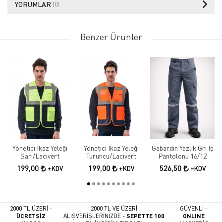
YORUMLAR
(0)
Benzer Ürünler
Yönetici İkaz Yeleği
Yönetici İkaz Yeleği
Gabardin Yazlık Gri İş
Sarı/Lacivert
Turuncu/Lacivert
Pantolonu 16/12
199,00
199,00
526,50
+KDV
+KDV
+KDV
2000 TL ÜZERİ -
2000 TL VE ÜZERİ
GÜVENLİ -
ÜCRETSİZ
ALIŞVERİŞLERİNİZDE -
SEPETTE 100
ONLINE