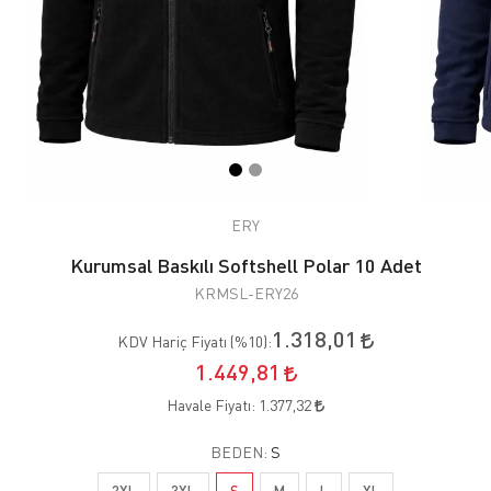
ERY
Kurumsal Baskılı Softshell Polar 10 Adet
KRMSL-ERY26
1.318,01
KDV Hariç Fiyatı (
%10
):
1.449,81
Havale Fiyatı:
1.377,32
BEDEN:
S
2XL
3XL
S
M
L
XL