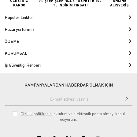
ÜCRETSİZ
ALIŞVERİŞLERİNİZDE -
SEPETTE 100
ONLINE
KARGO
TL İNDİRİM FIRSATI
ALIŞVERİŞ
Popüler Linkler
Pazaryerlerimiz
ÖDEME
KURUMSAL
İş Güvenliği Rehberi
KAMPANYALARDAN HABERDAR OLMAK İÇİN
Gizlilik politikasını
okudum ve elektronik posta almayı kabul
ediyorum.