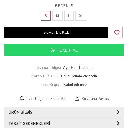
BEDEN:
S
S
M
L
XL
SEPETE EKLE
TEKLIF AL
Teslimat Bilgisi
Aynı Gün Teslimat
Kargo Bilgisi:
1 iş günü içinde kargoda
İade Bilgisi:
Fiyatı Düşünce Haber Ver
Bu Ürünü Paylaş
ÜRÜN BILGISI
TAKSIT SEÇENEKLERI