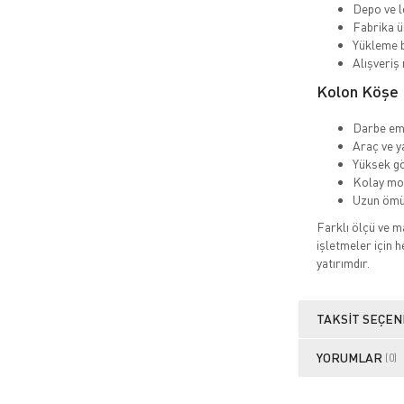
Depo ve l
Fabrika ü
Yükleme b
Alışveriş
Kolon Köşe K
Darbe emi
Araç ve y
Yüksek gö
Kolay mo
Uzun ömü
Farklı ölçü ve m
işletmeler için 
yatırımdır.
TAKSIT SEÇEN
YORUMLAR
(0)