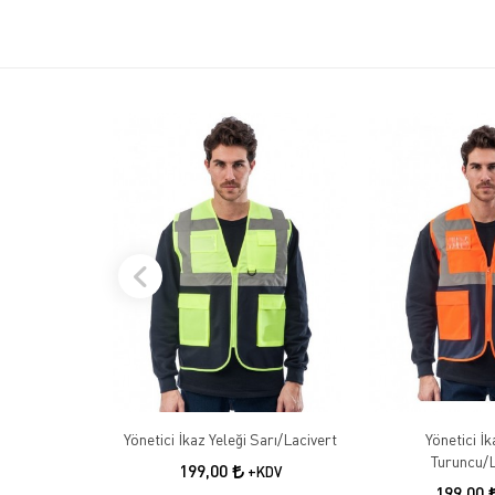
Yönetici İkaz Yeleği Sarı/Lacivert
Yönetici İk
Turuncu/L
199,00
+KDV
199,00