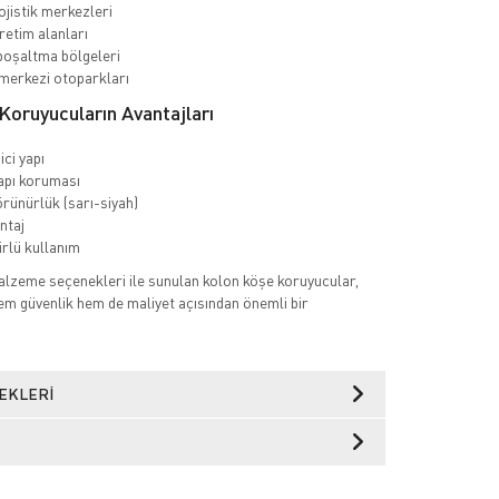
ojistik merkezleri
retim alanları
oşaltma bölgeleri
 merkezi otoparkları
oruyucuların Avantajları
ci yapı
apı koruması
rünürlük (sarı-siyah)
ntaj
rlü kullanım
alzeme seçenekleri ile sunulan kolon köşe koruyucular,
hem güvenlik hem de maliyet açısından önemli bir
EKLERI