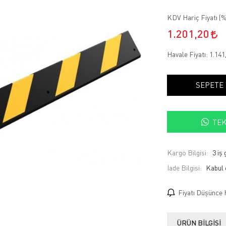
KDV Hariç Fiyatı (
%
1.201,20
Havale Fiyatı:
1.141
SEPETE
TEK
Kargo Bilgisi:
3 iş
İade Bilgisi:
Fiyatı Düşünce 
ÜRÜN BILGISI