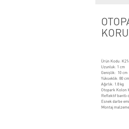
OTOP
KORU
Ürün Kodu: K21
Uzunluk: 1 cm
Genişlik: 10 cm
Yükseklik: 80 c
Ağırlık: 1.8 kg
Otopark Kolon 
Reflektif bantlı d
Esnek darbe emi
Montaj malzemes