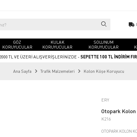
GÖZ
KULAK
SOLUNUM
KORUYUCULAR
KORUYUCULAR
KORUYUCULAR
K
2000 TL VE ÜZERİ ALIŞVERİŞLERİNİZDE -
SEPETTE 100 TL İNDİRİM FI
Ana Sayfa
Trafik Malzemeleri
Kolon Köşe Koruyucu
ERY
Otopark Kolon
K216
OTOPARK KOLON KO