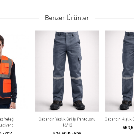
Benzer Ürünler
az Yeleği
Gabardin Yazlık Gri İş Pantolonu
acivert
16/12
553,
526,50
+KDV
+KDV