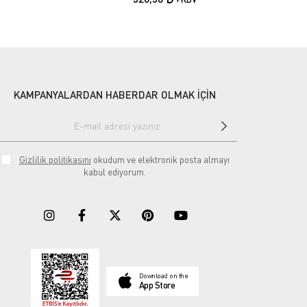
KAMPANYALARDAN HABERDAR OLMAK İÇİN
Gizlilik politikasını
okudum ve elektronik posta almayı
kabul ediyorum.
Download on the
App Store