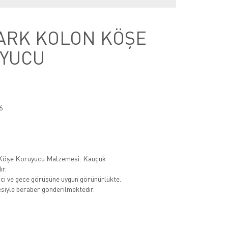
ARK KOLON KÖŞE
YUCU
6
m
Köşe Koruyucu Malzemesi: Kauçuk
ır.
ci ve gece görüşüne uygun görünürlükte.
iyle beraber gönderilmektedir.