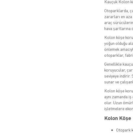
Kauçuk Kolon k
Otoparklarda, ç
zararları en aza 
araç sürücülerin
hava şartlarına d
Kolon köşe koruyu
yoğun olduğu ala
önlemek amacıyla 
otoparklar, fabri
Genellikle kauçu
koruyucular, ça
seviyeye indirir
sunar ve çalışanl
Kolon köşe koru
aynı zamanda iş 
olur. Uzun ömürl
işletmelere ekon
Kolon Köşe 
Otopark k