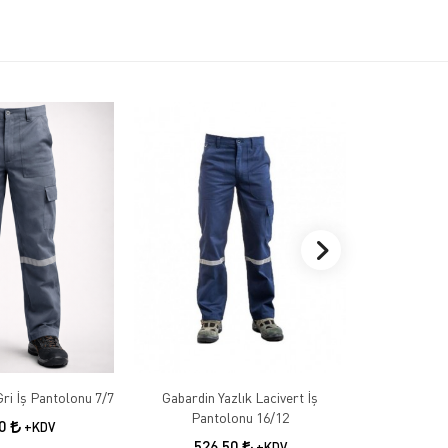
Gabardin Kışlık Gri İş Pantolonu 7/7
Gabardin Yazlık Lacivert İş
Gabardin 
Pantolonu 16/12
50
+KDV
526,50
55
+KDV