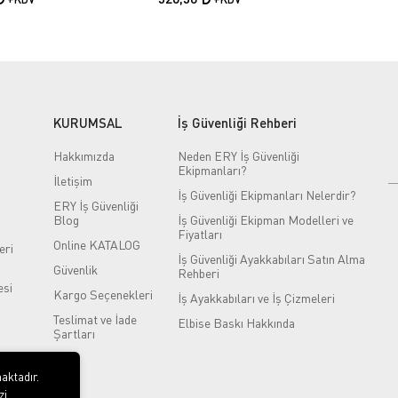
KURUMSAL
İş Güvenliği Rehberi
Hakkımızda
Neden ERY İş Güvenliği
Ekipmanları?
İletişim
İş Güvenliği Ekipmanları Nelerdir?
ERY İş Güvenliği
Blog
İş Güvenliği Ekipman Modelleri ve
Fiyatları
Online KATALOG
eri
İş Güvenliği Ayakkabıları Satın Alma
Güvenlik
Rehberi
si
Kargo Seçenekleri
İş Ayakkabıları ve İş Çizmeleri
Teslimat ve İade
Elbise Baskı Hakkında
Şartları
aktadır.
zi