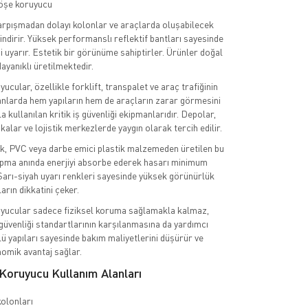
öşe koruyucu
arpışmadan dolayı kolonlar ve araçlarda oluşabilecek
indirir. Yüksek performanslı reflektif bantları sayesinde
i uyarır. Estetik bir görünüme sahiptirler. Ürünler doğal
ayanıklı üretilmektedir.
cular, özellikle forklift, transpalet ve araç trafiğinin
nlarda hem yapıların hem de araçların zarar görmesini
kullanılan kritik iş güvenliği ekipmanlarıdır. Depolar,
kalar ve lojistik merkezlerde yaygın olarak tercih edilir.
k, PVC veya darbe emici plastik malzemeden üretilen bu
rpma anında enerjiyi absorbe ederek hasarı minimum
. Sarı-siyah uyarı renkleri sayesinde yüksek görünürlük
arın dikkatini çeker.
yucular sadece fiziksel koruma sağlamakla kalmaz,
güvenliği standartlarının karşılanmasına da yardımcı
ü yapıları sayesinde bakım maliyetlerini düşürür ve
omik avantaj sağlar.
Koruyucu Kullanım Alanları
olonları