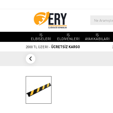
İŞ
İŞ
İŞ
ELBİSELERİ
ELDİVENLERİ
AYAKKABILARI
2000 TL ÜZERİ -
ÜCRETSİZ KARGO