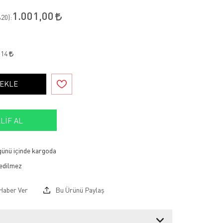
1.001,00
20
):
,14
 EKLE
LIF AL
 günü içinde kargoda
Haber Ver
Bu Ürünü Paylaş