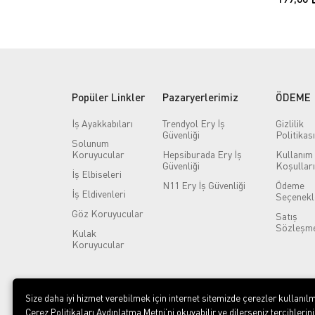
Popüler Linkler
Pazaryerlerimiz
ÖDEME
İş Ayakkabıları
Trendyol Ery İş
Gizlilik
Güvenliği
Politikası
Solunum
Koruyucular
Hepsiburada Ery İş
Kullanım
Güvenliği
Koşulları
İş Elbiseleri
N11 Ery İş Güvenliği
Ödeme
İş Eldivenleri
Seçenekl
Göz Koruyucular
Satış
Sözleşme
Kulak
Koruyucular
Size daha iyi hizmet verebilmek için internet sitemizde çerezler kullanılm
Çerez Politikaları Aydınlatma Metni’ni okuyabilir ve dilerseniz tercihlerini