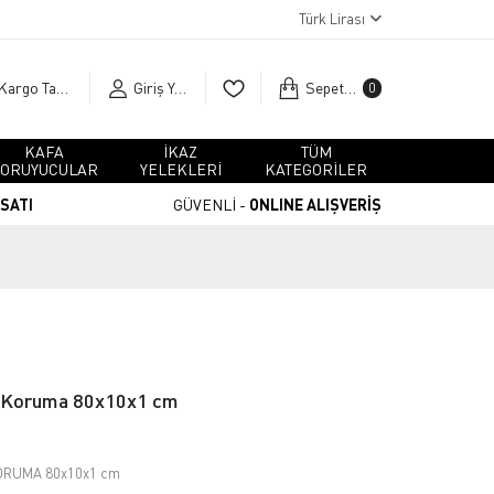
Türk Lirası
Kargo Takip
Giriş Yap
Sepetim
0
KAFA
İKAZ
TÜM
ORUYUCULAR
YELEKLERİ
KATEGORİLER
RSATI
GÜVENLİ -
ONLINE ALIŞVERİŞ
 Koruma 80x10x1 cm
RUMA 80x10x1 cm