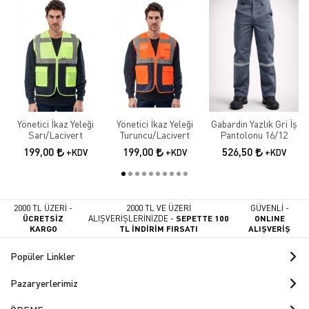
Yönetici İkaz Yeleği
Yönetici İkaz Yeleği
Gabardin Yazlık Gri İş
Sarı/Lacivert
Turuncu/Lacivert
Pantolonu 16/12
199,00
199,00
526,50
+KDV
+KDV
+KDV
2000 TL ÜZERİ -
2000 TL VE ÜZERİ
GÜVENLİ -
ÜCRETSİZ
ALIŞVERİŞLERİNİZDE -
SEPETTE 100
ONLINE
KARGO
TL İNDİRİM FIRSATI
ALIŞVERİŞ
Popüler Linkler
Pazaryerlerimiz