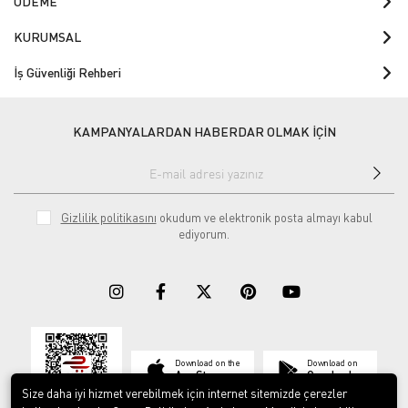
ÖDEME
KURUMSAL
İş Güvenliği Rehberi
KAMPANYALARDAN HABERDAR OLMAK İÇİN
Gizlilik politikasını
okudum ve elektronik posta almayı kabul
ediyorum.
Download on the
Download on
App Store
Google play
Size daha iyi hizmet verebilmek için internet sitemizde çerezler