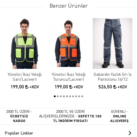
Benzer Ürünler
Yönetici İkaz Yeleği
Yönetici İkaz Yeleği
Gabardin Yazlık Gri İş
Sarı/Lacivert
Turuncu/Lacivert
Pantolonu 16/12
199,00
199,00
526,50
+KDV
+KDV
+KDV
2000 TL ÜZERİ -
2000 TL VE ÜZERİ
GÜVENLİ -
ÜCRETSİZ
ALIŞVERİŞLERİNİZDE -
SEPETTE 100
ONLINE
KARGO
TL İNDİRİM FIRSATI
ALIŞVERİŞ
Popüler Linkler