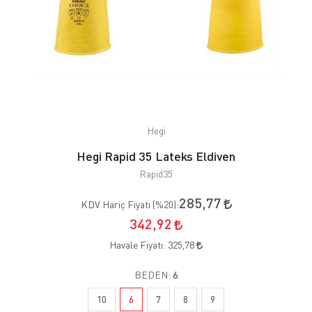
Hegi
Hegi Rapid 35 Lateks Eldiven
Rapid35
285,77
KDV Hariç Fiyatı (
%20
):
342,92
Havale Fiyatı:
325,78
BEDEN:
6
10
6
7
8
9