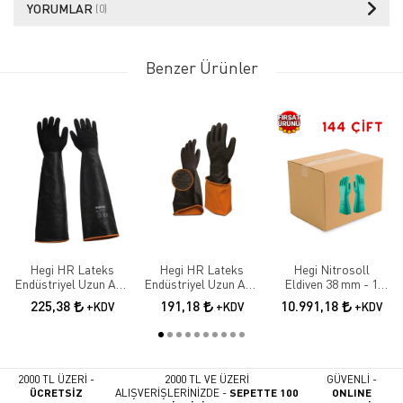
YORUMLAR
(0)
Benzer Ürünler
Hegi HR Lateks
Hegi HR Lateks
Hegi Nitrosoll
Endüstriyel Uzun Asit
Endüstriyel Uzun Asit
Eldiven 38 mm - 1
Eldiveni 55 cm
Eldiveni 45 cm
KOLİ 144 ÇİFT
225,38
191,18
10.991,18
+KDV
+KDV
+KDV
2000 TL ÜZERİ -
2000 TL VE ÜZERİ
GÜVENLİ -
ÜCRETSİZ
ALIŞVERİŞLERİNİZDE -
SEPETTE 100
ONLINE