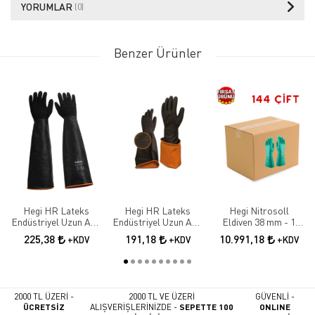
YORUMLAR
(0)
Benzer Ürünler
Hegi HR Lateks
Hegi HR Lateks
Hegi Nitrosoll
Endüstriyel Uzun Asit
Endüstriyel Uzun Asit
Eldiven 38 mm - 1
Eldiveni 55 cm
Eldiveni 45 cm
KOLİ 144 ÇİFT
225,38
191,18
10.991,18
+KDV
+KDV
+KDV
2000 TL ÜZERİ -
2000 TL VE ÜZERİ
GÜVENLİ -
ÜCRETSİZ
ALIŞVERİŞLERİNİZDE -
SEPETTE 100
ONLINE