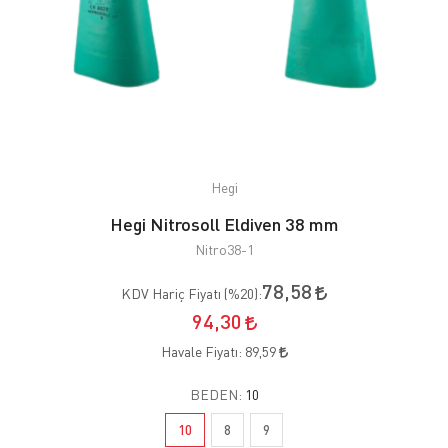
Hegi
Hegi Nitrosoll Eldiven 38 mm
Nitro38-1
78,58
KDV Hariç Fiyatı (
%20
):
94,30
Havale Fiyatı:
89,59
BEDEN:
10
10
8
9