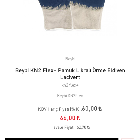
Beybi
Beybi KN2 Flex+ Pamuk Likralı Örme Eldiven
Lacivert
kn2 flex+
Beybi KN2Flex
60,00
KDV Hariç Fiyatı (
%10
):
66,00
Havale Fiyatı:
62,70