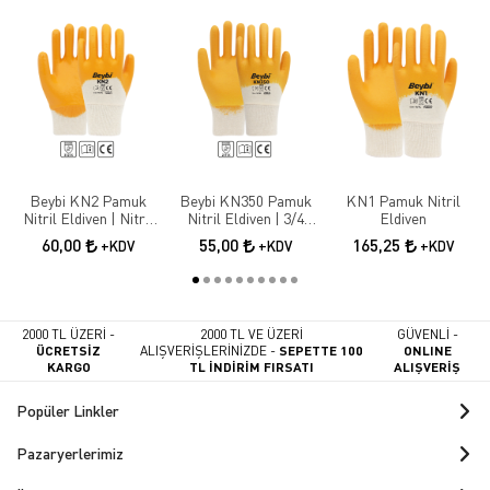
Beybi KN2 Pamuk
Beybi KN350 Pamuk
KN1 Pamuk Nitril
Nitril Eldiven | Nitril
Nitril Eldiven | 3/4
Eldiven
Kaplama İş Güvenliği
Nitril Kaplama İş
60,00
55,00
165,25
+KDV
+KDV
+KDV
Eldiveni
Eldiveni
2000 TL ÜZERİ -
2000 TL VE ÜZERİ
GÜVENLİ -
ÜCRETSİZ
ALIŞVERİŞLERİNİZDE -
SEPETTE 100
ONLINE
KARGO
TL İNDİRİM FIRSATI
ALIŞVERİŞ
Popüler Linkler
Pazaryerlerimiz