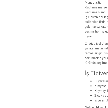
Manşet stili
Kaplama malze
Kaplama Rengi
İş eldivenleri, 
kullanılan ürünle
çok maruz kalan 
seçimi, hem iş g
oynar.
Endüstriyel alan
yaralanmalarında
temaslar gibi ris
sorunlarına yol a
türünün seçilmes
İş Eldiv
El yarala
Kimyasal
Kaymayı ö
Sıcak ve 
İş verimlil
Doğru eldiven ku