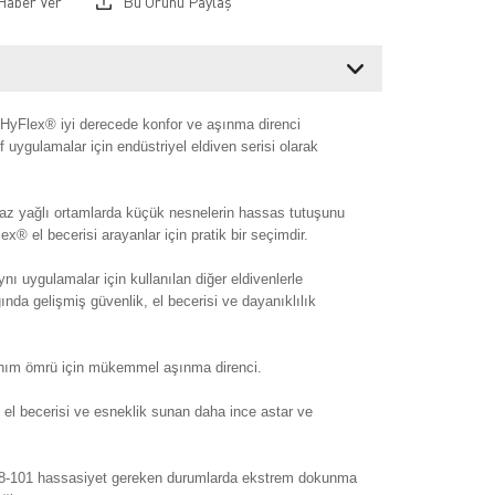
Haber Ver
Bu Ürünü Paylaş
 HyFlex® iyi derecede konfor ve aşınma direnci
if uygulamalar için endüstriyel eldiven serisi olarak
.
az yağlı ortamlarda küçük nesnelerin hassas tutuşunu
x® el becerisi arayanlar için pratik bir seçimdir.
ı uygulamalar için kullanılan diğer eldivenlerle
ığında gelişmiş güvenlik, el becerisi ve dayanıklılık
nım ömrü için mükemmel aşınma direnci.
l becerisi ve esneklik sunan daha ince astar ve
8-101 hassasiyet gereken durumlarda ekstrem dokunma