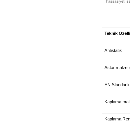
hassasiyeti sa
Teknik Özell
Antistatik
Astar malze
EN Standartı
Kaplama mal
Kaplama Ren