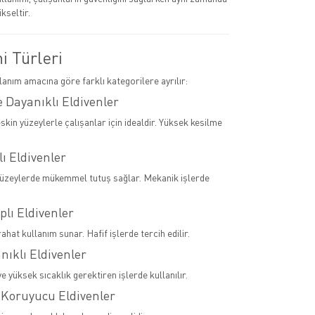
ükseltir.
ni Türleri
llanım amacına göre farklı kategorilere ayrılır:
 Dayanıklı Eldivenler
skin yüzeylerle çalışanlar için idealdir. Yüksek kesilme
lı Eldivenler
yüzeylerde mükemmel tutuş sağlar. Mekanik işlerde
plı Eldivenler
rahat kullanım sunar. Hafif işlerde tercih edilir.
anıklı Eldivenler
 yüksek sıcaklık gerektiren işlerde kullanılır.
 Koruyucu Eldivenler