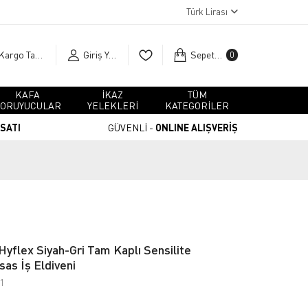
Türk Lirası
Kargo Takip
Giriş Yap
Sepetim
0
KAFA
İKAZ
TÜM
ORUYUCULAR
YELEKLERİ
KATEGORİLER
RSATI
GÜVENLİ -
ONLINE ALIŞVERİŞ
Hyflex Siyah-Gri Tam Kaplı Sensilite
sas İş Eldiveni
1