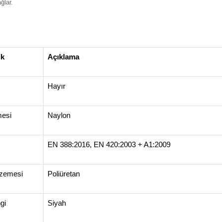
ğlar.
ik
Açıklama
Hayır
mesi
Naylon
EN 388:2016, EN 420:2003 + A1:2009
zemesi
Poliüretan
gi
Siyah