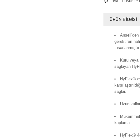
Fiyatı Düşünce 
ÜRÜN BILGISI
Ansell’den
gerektiren haf
tasarlanmıştır
Kuru veya 
sağlayan HyFle
HyFlex® ayn
karşılaştırıld
sağlar.
Uzun kulla
Mükemmel e
kaplama.
HyFlex® 4