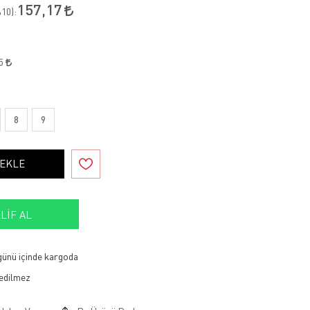
157,17
10
):
25
8
9
 EKLE
LIF AL
 günü içinde kargoda