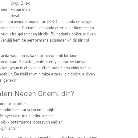
Örgü Bilek
mesi
Poliüretan
Siyah
kişisel koruyucu donanımlar (KKD) arasında en yaygın
rden biridir. Çalışma sırasında eller, dış etkenlere en
vücut bölgelerinden biridir. Bu nedenle doğru eldiven
üvenliği hem de performans açısından kritik bir rol
larda yaşanan iş kazalarının önemli bir kısmı el
n oluşur. Kesikler, ezilmeler, yanıklar ve kimyasal
kler, uygun iş eldiveni kullanılmadığında ciddi sağlık
çabilir. Bu riskleri minimize etmek için doğru eldiven
i gerekir.
enleri Neden Önemlidir?
nmalarını önler
 maddelere karşı koruma sağlar
nleyerek tutuş gücünü artırır
soğuk ortamlarda izolasyon sağlar
iğini artırır
llanımı, çalışanların güvenliğini sağlarken aynı zamanda