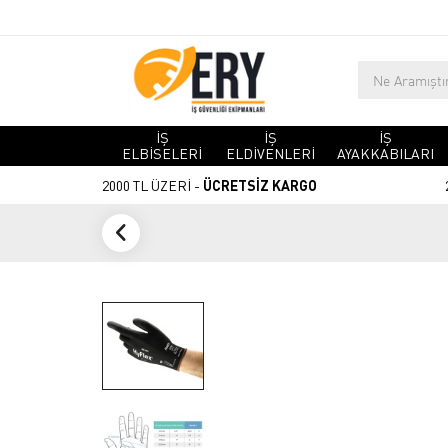
İŞ
İŞ
İŞ
ELBİSELERİ
ELDİVENLERİ
AYAKKABILARI
2000 TL ÜZERİ -
ÜCRETSİZ KARGO