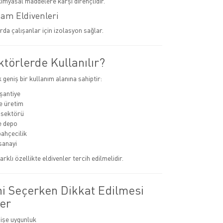
kimyasal maddelere karşı dirençlidir.
tam Eldivenleri
rda çalışanlar için izolasyon sağlar.
törlerde Kullanılır?
k geniş bir kullanım alanına sahiptir:
 şantiye
e üretim
 sektörü
ve depo
bahçecilik
sanayi
arklı özellikte eldivenler tercih edilmelidir.
ni Seçerken Dikkat Edilmesi
er
 işe uygunluk