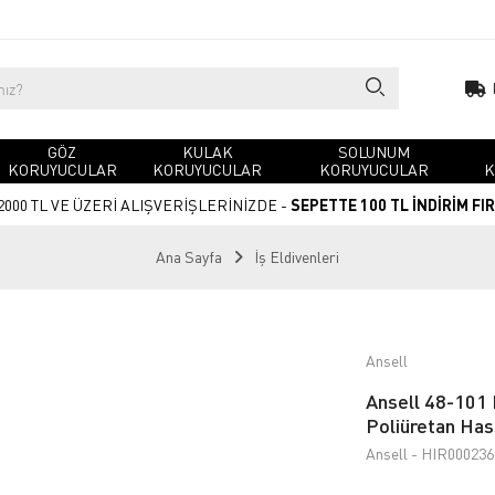
GÖZ
KULAK
SOLUNUM
KORUYUCULAR
KORUYUCULAR
KORUYUCULAR
K
2000 TL VE ÜZERİ ALIŞVERİŞLERİNİZDE -
SEPETTE 100 TL İNDİRİM FI
Ana Sayfa
İş Eldivenleri
Ansell
Ansell 48-101 
Poliüretan Has
Ansell - HIR000236