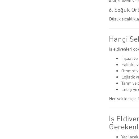
Asit, solvent ve 
6. Soğuk Or
Düşük sıcaklıkla
Hangi Sek
İş eldivenleri ço
İnşaat ve
Fabrika v
Otomotiv
Lojistik 
Tarım ve 
Enerji ve 
Her sektör için f
İş Eldive
Gerekenl
Yapılacak