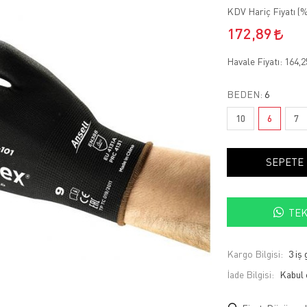
KDV Hariç Fiyatı (
%
172,89
Havale Fiyatı:
164,
BEDEN:
6
10
6
7
SEPETE
TEK
Kargo Bilgisi:
3 iş
İade Bilgisi: