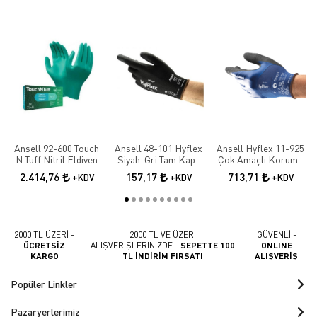
Ansell 92-600 Touch
Ansell 48-101 Hyflex
Ansell Hyflex 11-925
N Tuff Nitril Eldiven
Siyah-Gri Tam Kaplı
Çok Amaçlı Koruma
Sensilite Poliüretan
İş Eldiveni
2.414,76
157,17
713,71
+KDV
+KDV
+KDV
Hassas İş Eldiveni
2000 TL ÜZERİ -
2000 TL VE ÜZERİ
GÜVENLİ -
ÜCRETSİZ
ALIŞVERİŞLERİNİZDE -
SEPETTE 100
ONLINE
KARGO
TL İNDİRİM FIRSATI
ALIŞVERİŞ
Popüler Linkler
Pazaryerlerimiz