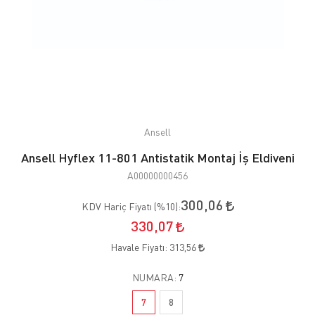
Ansell
Ansell Hyflex 11-801 Antistatik Montaj İş Eldiveni
A00000000456
300,06
KDV Hariç Fiyatı (
%10
):
330,07
Havale Fiyatı:
313,56
NUMARA:
7
7
8