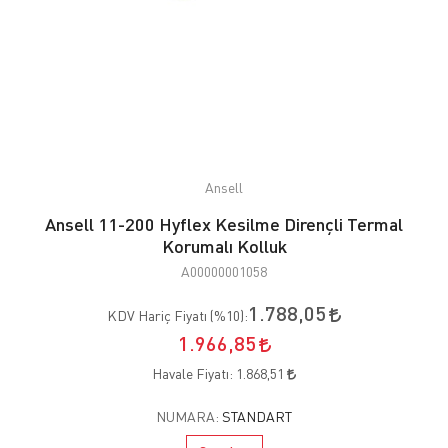
Ansell
Ansell 11-200 Hyflex Kesilme Dirençli Termal
Korumalı Kolluk
A00000001058
1.788,05
KDV Hariç Fiyatı (
%10
):
1.966,85
Havale Fiyatı:
1.868,51
NUMARA:
STANDART