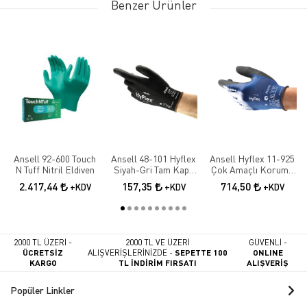
Benzer Ürünler
Ansell 92-600 Touch
Ansell 48-101 Hyflex
Ansell Hyflex 11-925
N Tuff Nitril Eldiven
Siyah-Gri Tam Kaplı
Çok Amaçlı Koruma
Sensilite Poliüretan
İş Eldiveni
2.417,44
157,35
714,50
+KDV
+KDV
+KDV
Hassas İş Eldiveni
2000 TL ÜZERİ -
2000 TL VE ÜZERİ
GÜVENLİ -
ÜCRETSİZ
ALIŞVERİŞLERİNİZDE -
SEPETTE 100
ONLINE
KARGO
TL İNDİRİM FIRSATI
ALIŞVERİŞ
Popüler Linkler