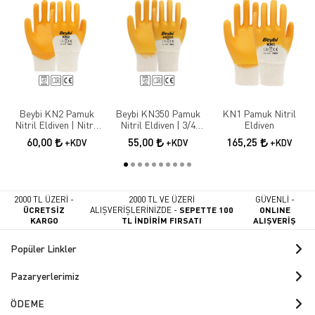
Beybi KN2 Pamuk
Beybi KN350 Pamuk
KN1 Pamuk Nitril
Nitril Eldiven | Nitril
Nitril Eldiven | 3/4
Eldiven
Kaplama İş Güvenliği
Nitril Kaplama İş
60,00
55,00
165,25
+KDV
+KDV
+KDV
Eldiveni
Eldiveni
2000 TL ÜZERİ -
2000 TL VE ÜZERİ
GÜVENLİ -
ÜCRETSİZ
ALIŞVERİŞLERİNİZDE -
SEPETTE 100
ONLINE
KARGO
TL İNDİRİM FIRSATI
ALIŞVERİŞ
Popüler Linkler
Pazaryerlerimiz
ÖDEME