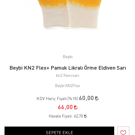
Beybi
Beybi KN2 Flex+ Pamuk Likralı Örme Eldiven Sarı
kn2 flex+sarı
Beybi KN2Flex
60,00
KDV Hariç Fiyatı (
%10
):
66,00
Havale Fiyatı:
62,70
SEPETE EKLE