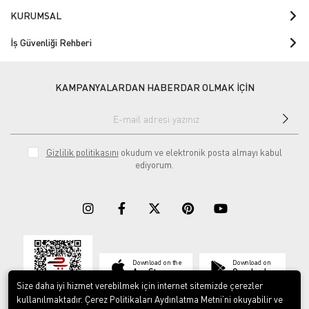
KURUMSAL
İş Güvenliği Rehberi
KAMPANYALARDAN HABERDAR OLMAK İÇİN
Gizlilik politikasını
okudum ve elektronik posta almayı kabul
ediyorum.
Download on the
Download on
App Store
Google play
Size daha iyi hizmet verebilmek için internet sitemizde çerezler
kullanılmaktadır. Çerez Politikaları Aydınlatma Metni’ni okuyabilir ve