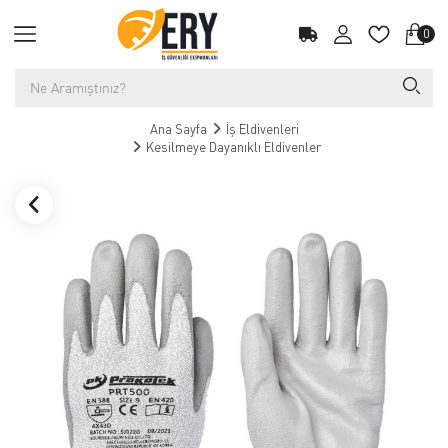
0
Ana Sayfa
İş Eldivenleri
Kesilmeye Dayanıklı Eldivenler