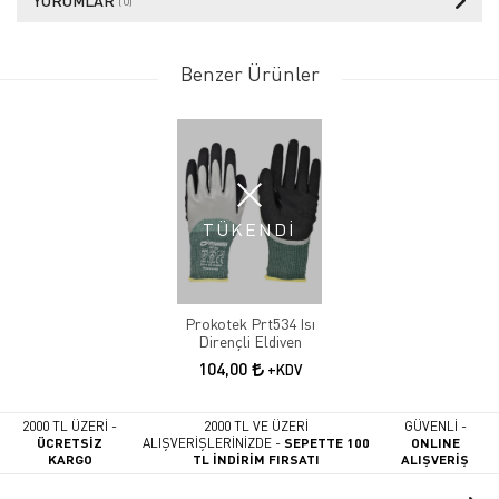
YORUMLAR
(0)
Benzer Ürünler
TÜKENDİ
Prokotek Prt534 Isı
Dirençli Eldiven
104,00
+KDV
2000 TL ÜZERİ -
2000 TL VE ÜZERİ
GÜVENLİ -
ÜCRETSİZ
ALIŞVERİŞLERİNİZDE -
SEPETTE 100
ONLINE
KARGO
TL İNDİRİM FIRSATI
ALIŞVERİŞ