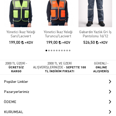
Yönetici İkaz Yeleği
Yönetici İkaz Yeleği
Gabardin Yazlık Gri İş
Sarı/Lacivert
Turuncu/Lacivert
Pantolonu 16/12
199,00
199,00
526,50
+KDV
+KDV
+KDV
2000 TL ÜZERİ -
2000 TL VE ÜZERİ
GÜVENLİ -
ÜCRETSİZ
ALIŞVERİŞLERİNİZDE -
SEPETTE 100
ONLINE
KARGO
TL İNDİRİM FIRSATI
ALIŞVERİŞ
Popüler Linkler
Pazaryerlerimiz
ÖDEME
KURUMSAL