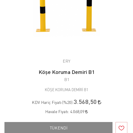
ERY
Köşe Koruma Demiri B1
B1
KÖŞE KORUMA DEMİRİ B1
3.568,50
KDV Hariç Fiyatı (
%20
):
Havale Fiyatı:
4.068,09
TÜKENDİ