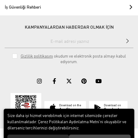
İş Güvenliği Rehberi
KAMPANYALARDAN HABERDAR OLMAK İÇİN
Gizlilik politikasını
okudum ve elektronik posta almayı kabul
ediyorum.
Download on the
Download on
App Store
Google play
Size daha iyi hizmet verebilmek için internet sitemizde çerezler
kullanılmaktadır. Çerez Politikaları Aydınlatma Metni’ni okuyabilir ve
dilerseniz tercihlerinizi değiştirebilirsiniz.
© 2023
ERY İş Güvenliği Ekipmanları
. Tüm hakları saklıdır.