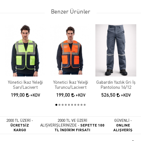
Benzer Ürünler
Yönetici İkaz Yeleği
Yönetici İkaz Yeleği
Gabardin Yazlık Gri İş
Sarı/Lacivert
Turuncu/Lacivert
Pantolonu 16/12
199,00
199,00
526,50
+KDV
+KDV
+KDV
2000 TL ÜZERİ -
2000 TL VE ÜZERİ
GÜVENLİ -
ÜCRETSİZ
ALIŞVERİŞLERİNİZDE -
SEPETTE 100
ONLINE
KARGO
TL İNDİRİM FIRSATI
ALIŞVERİŞ