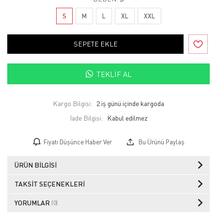
S
M
L
XL
XXL
SEPETE EKLE
TEKLIF AL
Kargo Bilgisi:
2 iş günü içinde kargoda
İade Bilgisi:
Fiyatı Düşünce Haber Ver
Bu Ürünü Paylaş
ÜRÜN BILGISI
TAKSIT SEÇENEKLERI
YORUMLAR
(0)