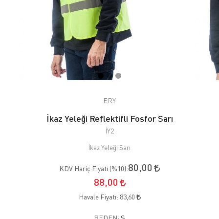
ERY
İkaz Yeleği Reflektifli Fosfor Sarı
İY2
İkaz Yeleği Sarı
80,00
KDV Hariç Fiyatı (
%10
):
88,00
Havale Fiyatı:
83,60
BEDEN:
S