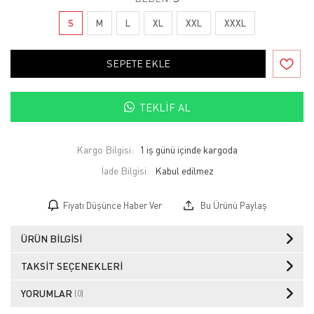
S
M
L
XL
XXL
XXXL
SEPETE EKLE
TEKLIF AL
Kargo Bilgisi:
1 iş günü içinde kargoda
İade Bilgisi:
Fiyatı Düşünce Haber Ver
Bu Ürünü Paylaş
ÜRÜN BILGISI
TAKSIT SEÇENEKLERI
YORUMLAR
(0)