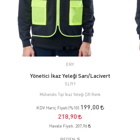
ERY
Yönetici İkaz Yeleği Sarı/Lacivert
SLİY1
Mühendis Tipi İkaz Yeleği Çift Renk
199,00
KDV Hariç Fiyatı (
%10
):
218,90
Havale Fiyatı:
207,96
BEDEN:
S